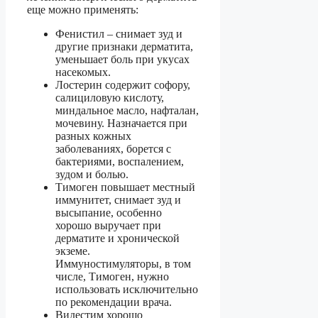
еще можно применять:
Фенистил – снимает зуд и
другие признаки дерматита,
уменьшает боль при укусах
насекомых.
Лостерин содержит софору,
салициловую кислоту,
миндальное масло, нафталан,
мочевину. Назначается при
разных кожных
заболеваниях, борется с
бактериями, воспалением,
зудом и болью.
Тимоген повышает местный
иммунитет, снимает зуд и
высыпание, особенно
хорошо выручает при
дерматите и хронической
экземе.
Иммуностимуляторы, в том
числе, Тимоген, нужно
использовать исключительно
по рекомендации врача.
Видестим хорошо