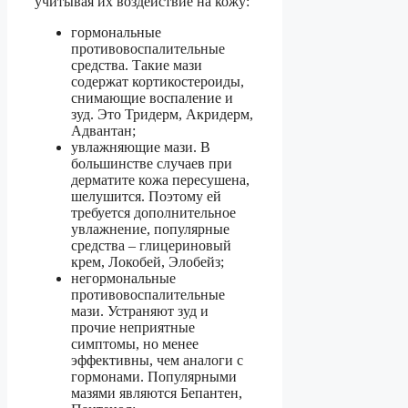
учитывая их воздействие на кожу:
гормональные
противовоспалительные
средства. Такие мази
содержат кортикостероиды,
снимающие воспаление и
зуд. Это Тридерм, Акридерм,
Адвантан;
увлажняющие мази. В
большинстве случаев при
дерматите кожа пересушена,
шелушится. Поэтому ей
требуется дополнительное
увлажнение, популярные
средства – глицериновый
крем, Локобей, Элобейз;
негормональные
противовоспалительные
мази. Устраняют зуд и
прочие неприятные
симптомы, но менее
эффективны, чем аналоги с
гормонами. Популярными
мазями являются Бепантен,