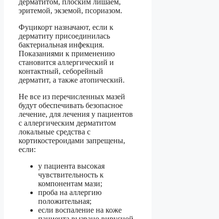
дерматитом, плоским лишаем,
эритемой, экземой, псориазом.
Фуцикорт назначают, если к
дерматиту присоединилась
бактериальная инфекция.
Показаниями к применению
становится аллергический и
контактный, себорейный
дерматит, а также атопический.
Не все из перечисленных мазей
будут обеспечивать безопасное
лечение, для лечения у пациентов
с аллергическим дерматитом
локальные средства с
кортикостероидами запрещены,
если:
у пациента высокая
чувствительность к
компонентам мази;
проба на аллергию
положительная;
если воспаление на коже
пациента вызвано вирусной