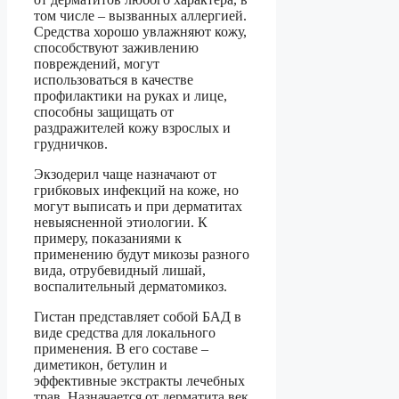
том числе – вызванных аллергией.
Средства хорошо увлажняют кожу,
способствуют заживлению
повреждений, могут
использоваться в качестве
профилактики на руках и лице,
способны защищать от
раздражителей кожу взрослых и
грудничков.
Экзодерил чаще назначают от
грибковых инфекций на коже, но
могут выписать и при дерматитах
невыясненной этиологии. К
примеру, показаниями к
применению будут микозы разного
вида, отрубевидный лишай,
воспалительный дерматомикоз.
Гистан представляет собой БАД в
виде средства для локального
применения. В его составе –
диметикон, бетулин и
эффективные экстракты лечебных
трав. Назначается от дерматита век