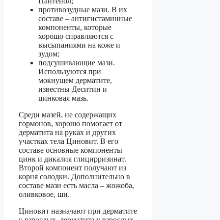
Пантенол;
противозудные мази. В их
составе – антигистаминные
компоненты, которые
хорошо справляются с
высыпаниями на коже и
зудом;
подсушивающие мази.
Используются при
мокнущем дерматите,
известны Деситин и
цинковая мазь.
Среди мазей, не содержащих
гормонов, хорошо помогает от
дерматита на руках и других
участках тела Циновит. В его
составе основные компоненты —
цинк и дикалия глицирризинат.
Второй компонент получают из
корня солодки. Дополнительно в
составе мази есть масла – жожоба,
оливковое, ши.
Циновит назначают при дерматите
у взрослых, дерматита у взрослых