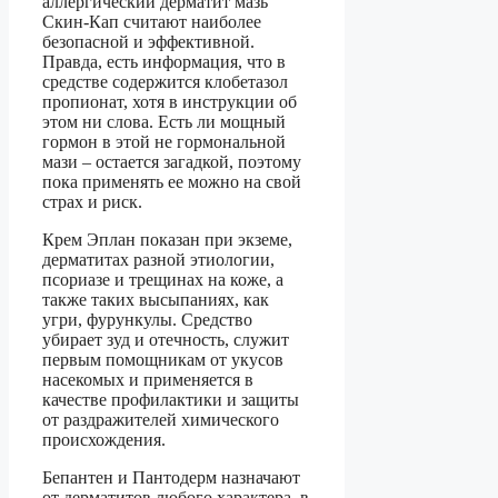
аллергический дерматит мазь
Скин-Кап считают наиболее
безопасной и эффективной.
Правда, есть информация, что в
средстве содержится клобетазол
пропионат, хотя в инструкции об
этом ни слова. Есть ли мощный
гормон в этой не гормональной
мази – остается загадкой, поэтому
пока применять ее можно на свой
страх и риск.
Крем Эплан показан при экземе,
дерматитах разной этиологии,
псориазе и трещинах на коже, а
также таких высыпаниях, как
угри, фурункулы. Средство
убирает зуд и отечность, служит
первым помощникам от укусов
насекомых и применяется в
качестве профилактики и защиты
от раздражителей химического
происхождения.
Бепантен и Пантодерм назначают
от дерматитов любого характера, в