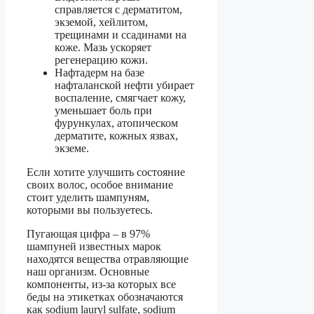
справляется с дерматитом,
экземой, хейлитом,
трещинами и ссадинами на
коже. Мазь ускоряет
регенерацию кожи.
Нафтадерм на базе
нафталанской нефти убирает
воспаление, смягчает кожу,
уменьшает боль при
фурункулах, атопическом
дерматите, кожных язвах,
экземе.
Если хотите улучшить состояние
своих волос, особое внимание
стоит уделить шампуням,
которыми вы пользуетесь.
Пугающая цифра – в 97%
шампуней известных марок
находятся вещества отравляющие
наш организм. Основные
компоненты, из-за которых все
беды на этикетках обозначаются
как sodium lauryl sulfate, sodium