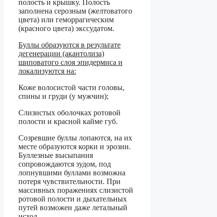
полость и крышку. Полость
заполнена серозным (желтоватого
цвета) или геморрагическим
(красного цвета) экссудатом.
Буллы образуются в результате
дегенерации (акантолиза)
шиповатого слоя эпидермиса и
локализуются на:
Коже волосистой части головы,
спины и груди (у мужчин);
Слизистых оболочках ротовой
полости и красной кайме губ.
Созревшие буллы лопаются, на их
месте образуются корки и эрозии.
Буллезные высыпания
сопровождаются зудом, под
лопнувшими буллами возможна
потеря чувствительности. При
массивных поражениях слизистой
ротовой полости и дыхательных
путей возможен даже летальный
исход.