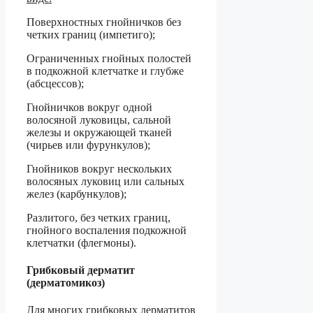
Поверхностных гнойничков без
четких границ (импетиго);
Ограниченных гнойных полостей
в подкожной клетчатке и глубже
(абсцессов);
Гнойничков вокруг одной
волосяной луковицы, сальной
железы и окружающей тканей
(чирьев или фурункулов);
Гнойников вокруг нескольких
волосяных луковиц или сальных
желез (карбункулов);
Разлитого, без четких границ,
гнойного воспаления подкожной
клетчатки (флегмоны).
Грибковый дерматит
(дерматомикоз)
Для многих грибковых дерматитов