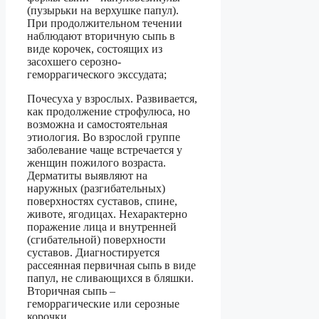
(пузырьки на верхушке папул).
При продолжительном течении
наблюдают вторичную сыпь в
виде корочек, состоящих из
засохшего серозно-
геморрагического экссудата;
Почесуха у взрослых. Развивается,
как продолжение строфулюса, но
возможна и самостоятельная
этиология. Во взрослой группе
заболевание чаще встречается у
женщин пожилого возраста.
Дерматиты выявляют на
наружных (разгибательных)
поверхностях суставов, спине,
животе, ягодицах. Нехарактерно
поражение лица и внутренней
(сгибательной) поверхности
суставов. Диагностируется
рассеянная первичная сыпь в виде
папул, не сливающихся в бляшки.
Вторичная сыпь –
геморрагические или серозные
корочки.