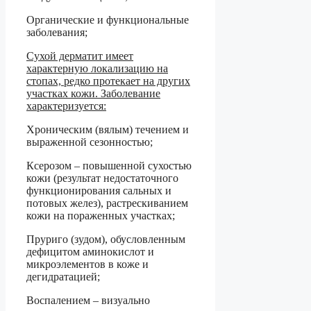
Органические и функциональные
заболевания;
Сухой дерматит имеет
характерную локализацию на
стопах, редко протекает на других
участках кожи. Заболевание
характеризуется:
Хроническим (вялым) течением и
выраженной сезонностью;
Ксерозом – повышенной сухостью
кожи (результат недостаточного
функционирования сальных и
потовых желез), растрескиванием
кожи на пораженных участках;
Пруриго (зудом), обусловленным
дефицитом аминокислот и
микроэлементов в коже и
дегидратацией;
Воспалением – визуально