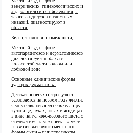
Местный зуд на фоне
венерических, гинекологических и
андрологических заболеваний, а
также кандидозов и глистных
инвазий, диагностируют в
области:
Бедер, ягодиц и промежности;
Местный зуд на фоне
эктопаразитозов и дерматомикозов
диагностируют в области
волосистой части головы или в
лобковой зоне.
Основные клинические формы
зудящих дерматитов: :
Детская почесуха (строфулюс)
развивается на первом году жизни.
Сыпь появляется на голове, лице,
туловище, руках, ногах и ягодицах
в виде папул ярко-розового цвета с
отечной инфильтрацией. По мере
развития выявляют смешанные
формы сыпи – папуловезикулы