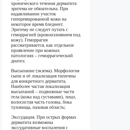
хронического течения дерматита
эритема не обязательна. При
надавливании участок
гиперемированной кожи на
некоторое время бледнеет.
Эритему не следует путать с
геморрагией (кровоизлиянием под
кожу). Геморрагия
рассматривается, как отдельное
проявление при кожных
патологиях – геморрагический
диатез;
Высыпание (экзема). Морфология
сыпи и её локализация типичны
для конкретного дерматита.
Наиболее частая локализация
высыпаний – подвижные части
тела (кожа над суставами), лицо,
волосистая часть головы, бока
туловища, паховая область;
Экссудация. При острых формах
дерматита возможны
экссудативные воспаления с