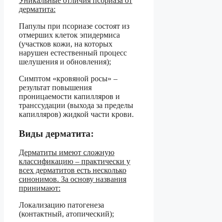
Уникальные отличия псориаза от
дерматита:
Папулы при псориазе состоят из
отмерших клеток эпидермиса
(участков кожи, на которых
нарушен естественный процесс
шелушения и обновления);
Симптом «кровяной росы» –
результат повышения
проницаемости капилляров и
транссудации (выхода за пределы
капилляров) жидкой части крови.
Виды дерматита:
Дерматиты имеют сложную
классификацию – практически у
всех дерматитов есть несколько
синонимов. За основу названия
принимают:
Локализацию патогенеза
(контактный, атопический);