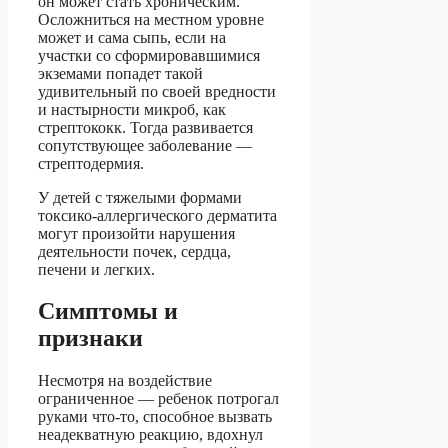
он может стать хроническим.
Осложниться на местном уровне
может и сама сыпь, если на
участки со сформировавшимися
экземами попадет такой
удивительный по своей вредности
и настырности микроб, как
стрептококк. Тогда развивается
сопутствующее заболевание —
стрептодермия.
У детей с тяжелыми формами
токсико-аллергического дерматита
могут произойти нарушения
деятельности почек, сердца,
печени и легких.
Симптомы и
признаки
Несмотря на воздействие
ограниченное — ребенок потрогал
руками что-то, способное вызвать
неадекватную реакцию, вдохнул