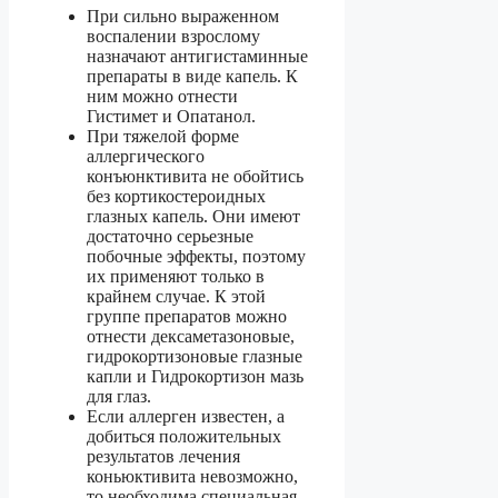
При сильно выраженном
воспалении взрослому
назначают антигистаминные
препараты в виде капель. К
ним можно отнести
Гистимет и Опатанол.
При тяжелой форме
аллергического
конъюнктивита не обойтись
без кортикостероидных
глазных капель. Они имеют
достаточно серьезные
побочные эффекты, поэтому
их применяют только в
крайнем случае. К этой
группе препаратов можно
отнести дексаметазоновые,
гидрокортизоновые глазные
капли и Гидрокортизон мазь
для глаз.
Если аллерген известен, а
добиться положительных
результатов лечения
коньюктивита невозможно,
то необходима специальная