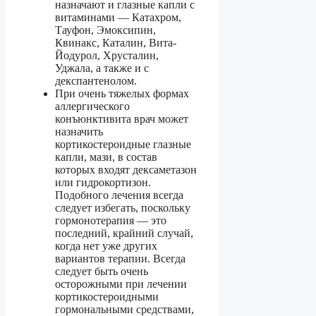
назначают и глазные капли с
витаминами — Катахром,
Тауфон, Эмоксипин,
Квинакс, Каталин, Вита-
Йодурол, Хрусталин,
Уджала, а также и с
декспантенолом.
При очень тяжелых формах
аллергического
конъюнктивита врач может
назначить
кортикостероидные глазные
капли, мази, в состав
которых входят дексаметазон
или гидрокортизон.
Подобного лечения всегда
следует избегать, поскольку
гормонотерапия — это
последний, крайний случай,
когда нет уже других
вариантов терапии. Всегда
следует быть очень
осторожными при лечении
кортикостероидными
гормональными средствами,