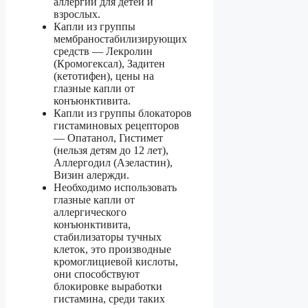
аллергии для детей и
взрослых.
Капли из группы
мембраностабилизирующих
средств — Лекролин
(Кромогексал), Задитен
(кетотифен), цены на
глазные капли от
конъюнктивита.
Капли из группы блокаторов
гистаминовых рецепторов
— Опатанол, Гистимет
(нельзя детям до 12 лет),
Аллергодил (Азеластин),
Визин алержди.
Необходимо использовать
глазные капли от
аллергического
конъюнктивита,
стабилизаторы тучных
клеток, это производные
кромоглициевой кислоты,
они способствуют
блокировке выработки
гистамина, среди таких