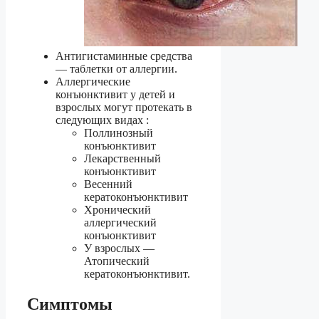
Антигистаминные средства
— таблетки от аллергии.
Аллергические
конъюнктивит у детей и
взрослых могут протекать в
следующих видах :
Поллинозный
конъюнктивит
Лекарственный
конъюнктивит
Весенний
кератоконъюнктивит
Хронический
аллергический
конъюнктивит
У взрослых —
Атопический
кератоконъюнктивит.
Симптомы