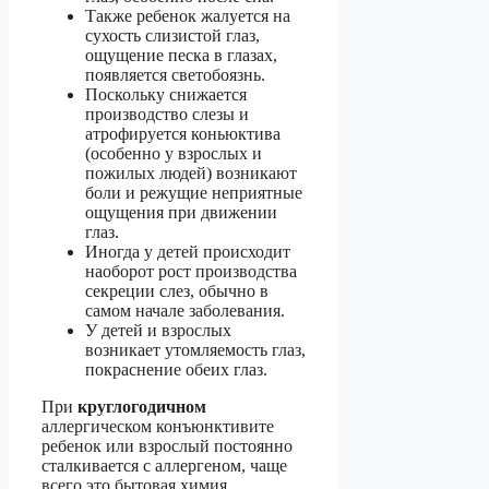
Также ребенок жалуется на
сухость слизистой глаз,
ощущение песка в глазах,
появляется светобоязнь.
Поскольку снижается
производство слезы и
атрофируется коньюктива
(особенно у взрослых и
пожилых людей) возникают
боли и режущие неприятные
ощущения при движении
глаз.
Иногда у детей происходит
наоборот рост производства
секреции слез, обычно в
самом начале заболевания.
У детей и взрослых
возникает утомляемость глаз,
покраснение обеих глаз.
При
круглогодичном
аллергическом конъюнктивите
ребенок или взрослый постоянно
сталкивается с аллергеном, чаще
всего это бытовая химия,