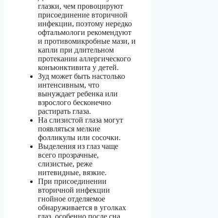
глазки, чем провоцируют
присоединение вторичной
инфекции, поэтому нередко
офтальмологи рекомендуют
и противомикробные мази, и
капли при длительном
протекании аллергического
конъюнктивита у детей.
Зуд может быть настолько
интенсивным, что
вынуждает ребенка или
взрослого бесконечно
растирать глаза.
На слизистой глаза могут
появляться мелкие
фолликулы или сосочки.
Выделения из глаз чаще
всего прозрачные,
слизистые, реже
нитевидные, вязкие.
При присоединении
вторичной инфекции
гнойное отделяемое
обнаруживается в уголках
глаз, особенно после сна.