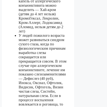
капель от аллергического
конъюнктивита можно
выделить — Хай-кром
(детям до 4 лет нельзя)
КромоГексал, Лекролин,
Кром-Аллерг, Лодоксамид
(Аломид, нельзя детям до 2
лет)
У людей пожилого возраста
может развиваться синдром
сухого глаза, когда по
физиологическим причинам
выработка слезы
сокращается или
прекращается совсем. В этом
случае при аллергическом
конъюнктивите, лечение им
показано слезозаменителями
— Дефислез (40 руб),
Инокса, Оксиал, Офтолик,
Видисик, Офтогель, Визин
чистая слеза, Систейн,
натуральная слеза. Если в
процессе воспаления
вовлекается и роговица, то