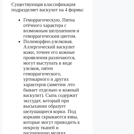
Существующая классификация
подразделяет васкулит на 4 формы:
Геморрагическую. Пятна
отёчного характера с
возможным шелушением и
геморрагическим цветом.
Полиморфно-узелковая.
Аллергический васкулит
кожи, точнее его кожные
проявления различаются,
могут выступать в виде
узелков, пятен
геморрагического,
уртикарного и других
характеров (заметим ,что
бывает отдельно и кожный
васкулит). Сыпь содержит
экссудат, который при
высыхании образует
шелушащиеся корки. Под
корками скрываются язвы,
которые могут приводить к
некрозу тканей и
расширению мелких