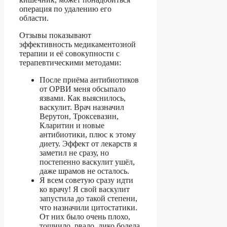
операция по удалению его
области.
Отзывы показывают
эффективность медикаментозной
терапии и её совокупности с
терапевтическими методами:
После приёма антибиотиков
от ОРВИ меня обсыпало
язвами. Как выяснилось,
васкулит. Врач назначил
Верутон, Троксевазин,
Кларитин и новые
антибиотики, плюс к этому
диету. Эффект от лекарств я
заметил не сразу, но
постепенно васкулит ушёл,
даже шрамов не осталось.
Я всем советую сразу идти
ко врачу! Я свой васкулит
запустила до такой степени,
что назначили цитостатики.
От них было очень плохо,
тошнило, рвало, дико болела