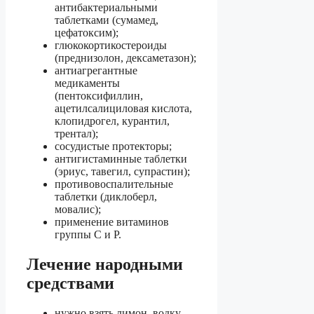
антибактериальными
таблетками (сумамед,
цефатоксим);
глюкокортикостероиды
(преднизолон, дексаметазон);
антиагрегантные
медикаменты
(пентоксифиллин,
ацетилсалициловая кислота,
клопидрогел, курантил,
трентал);
сосудистые протекторы;
антигистаминные таблетки
(эриус, тавегил, супрастин);
противовоспалительные
таблетки (диклоберл,
мовалис);
применение витаминов
группы С и Р.
Лечение народными
средствами
нужно взять лимон, водку,