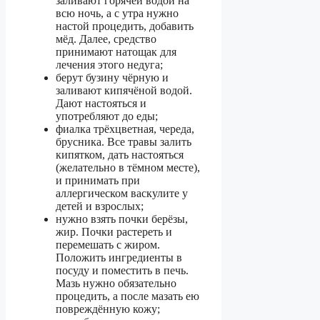
заливают горячей водой на
всю ночь, а с утра нужно
настой процедить, добавить
мёд. Далее, средство
принимают натощак для
лечения этого недуга;
берут бузину чёрную и
заливают кипячёной водой.
Дают настояться и
употребляют до еды;
фиалка трёхцветная, череда,
брусника. Все травы залить
кипятком, дать настояться
(желательно в тёмном месте),
и принимать при
аллергическом васкулите у
детей и взрослых;
нужно взять почки берёзы,
жир. Почки растереть и
перемешать с жиром.
Положить ингредиенты в
посуду и поместить в печь.
Мазь нужно обязательно
процедить, а после мазать ею
повреждённую кожу;