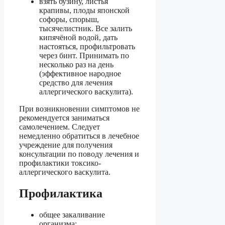
взять бузину, листья
крапивы, плоды японской
софоры, спорыш,
тысячелистник. Все залить
кипячёной водой, дать
настояться, профильтровать
через бинт. Принимать по
несколько раз на день
(эффективное народное
средство для лечения
аллергического васкулита).
При возникновении симптомов не
рекомендуется заниматься
самолечением. Следует
немедленно обратиться в лечебное
учреждение для получения
консультации по поводу лечения и
профилактики токсико-
аллергического васкулита.
Профилактика
общее закаливание
организма;