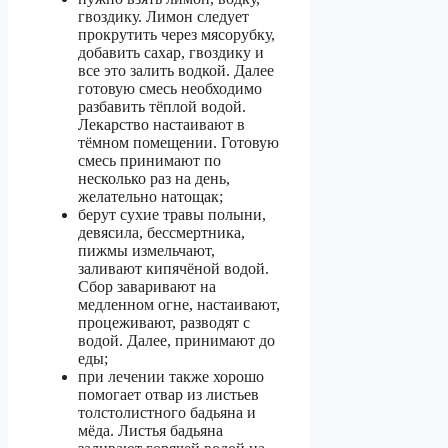
гвоздику. Лимон следует
прокрутить через мясорубку,
добавить сахар, гвоздику и
все это залить водкой. Далее
готовую смесь необходимо
разбавить тёплой водой.
Лекарство настаивают в
тёмном помещении. Готовую
смесь принимают по
несколько раз на день,
желательно натощак;
берут сухие травы полыни,
девясила, бессмертника,
пижмы измельчают,
заливают кипячёной водой.
Сбор заваривают на
медленном огне, настаивают,
процеживают, разводят с
водой. Далее, принимают до
еды;
при лечении также хорошо
помогает отвар из листьев
толстолистного бадьяна и
мёда. Листья бадьяна