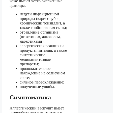
коже имеют чётко очерченные
границы.
недуги инфекционной
природы (кариес зубов,
хронический тонзиллит, а
также гнойничковая сыпь);
отравление организма
(никотином, алкоголем,
наркотиками);
аллергическая реакция на
продукты питания, а также
синтетические
медикаментозные
препараты;
продолжительное
нахождение на солнечном
свете;
сильное переохлаждение;
полученные ушибы.
Симптоматика
Аллергический васкулит имеет
разнообразную симптоматику.