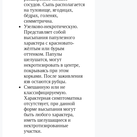
сосудов. Сыпь располагается
на туловище, ягодицах,
бёдрах, голенях,
симметрична.
Узелково-некротическую.
Представляет собой
высыпания папулезного
характера с красновато-
жёлтым или бурым
оттенком. Папулы
шелушатся, могут
некротизировать в центре,
покрываясь при этом
корками. После заживления
язв остаются рубцы.
Смешанную или не
классифицируемую.
Характерная симптоматика
отсутствует, при данной
форме высыпания могут
быть любого характера,
иметь шелушащиеся и
нектротизированные
участки.