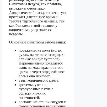
Симптомы недуга, как правило,
выражены очень ярко.
Аллергический васкулит зачастую
протекает длительное время и
требует тщательного лечения, так
как без адекватной терапии у
пациента могут развиться
неврозы.
Основные симптомы заболевания:
поражения на коже (ногах,
руках, на животе, ягодицах,
а также вокруг суставов).
Первоначально появляется
сыпь на коже красноватого
цвета, а через определённое
время она исчезает;
узлы коричневого цвета;
эритемы, узелки,
пурпурозные пятна в
области нижних
конечностей;
воспаление стенок сосудов с
формированием расширений