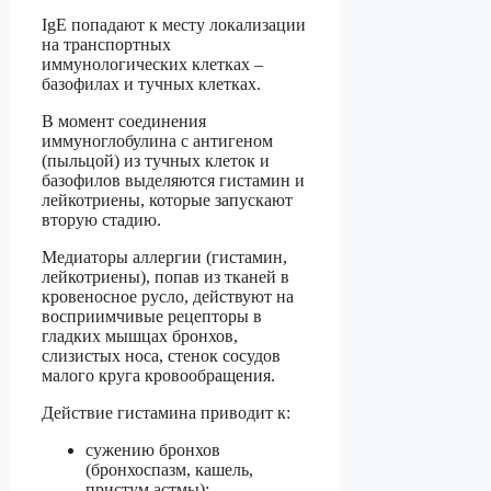
IgE попадают к месту локализации
на транспортных
иммунологических клетках –
базофилах и тучных клетках.
В момент соединения
иммуноглобулина с антигеном
(пыльцой) из тучных клеток и
базофилов выделяются гистамин и
лейкотриены, которые запускают
вторую стадию.
Медиаторы аллергии (гистамин,
лейкотриены), попав из тканей в
кровеносное русло, действуют на
восприимчивые рецепторы в
гладких мышцах бронхов,
слизистых носа, стенок сосудов
малого круга кровообращения.
Действие гистамина приводит к:
сужению бронхов
(бронхоспазм, кашель,
пристум астмы);