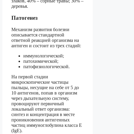
злаков, 40% – сорные травы; 30% –
деревья.
Патогенез
Механизм развития болезни
описывается стандартной
ответной реакцией организма на
антиген и состоит из трех стадий:
иммунологической;
патохимической;
патофизиологической.
На первой стадии
микроскопические частицы
пыльцы, несущие на себе от 5 до
10 антигенов, попав в организм
через дыхательную систему,
провоцируют первичный
локальный ответ организма:
синтез и концентрация в месте
проникновения антигенных
частиц иммуноглобулина класса Е
(IgE).