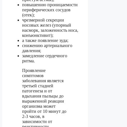
повышению проницаемости
периферических сосудов
(отек);
чрезмерной секреции
носовых желез (упорный
насморк, заложенность носа,
конъюнктивит);
а также появление зуда;
снижению артериального
давления;
замедление сердечного
ритма.
Проявление
симптомов
заболевания является
третьей стадией
патогенеза и от
вдыхания пыльцы до
выраженной реакции
организма может
пройти от 10 минут до
2-3 часов, в
зависимости от
реактивности