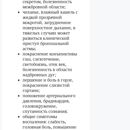
секретом, болезненность
межбровной области;
чиханье, влажный кашель с
жидкой прозрачной
мокротой, затрудненное
поверхностное дыхание, в
тяжелых случаях может
развиться клинический
приступ бронхиальной
астмы;
покраснение конъюнктивы
глаз, слезотечение,
светобоязнь, отек век,
болезненность в области
надбровных дуг;
першение и боль в горле,
покраснение слизистой
гортани;
понижение артериального
давления, брадикардия,
головокружение,
спутанность сознания;
общие симптомы
воспаления: слабость,
головная боль, повышение