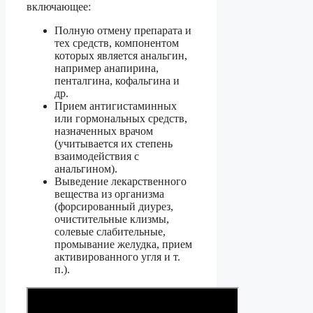
включающее:
Полную отмену препарата и
тех средств, компонентом
которых является анальгин,
например анапирина,
пенталгина, кофальгина и
др.
Прием антигистаминных
или гормональных средств,
назначенных врачом
(учитывается их степень
взаимодействия с
анальгином).
Выведение лекарственного
вещества из организма
(форсированный диурез,
очистительные клизмы,
солевые слабительные,
промывание желудка, прием
активированного угля и т.
п.).