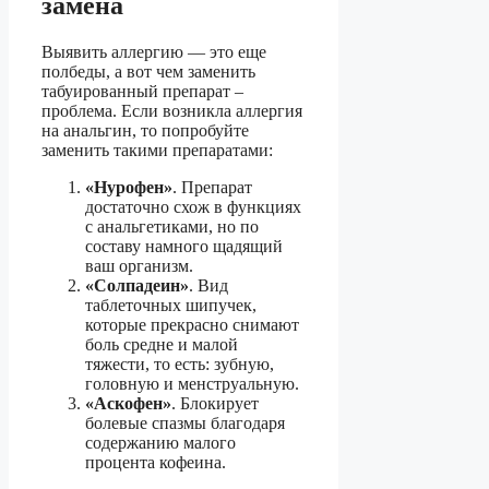
замена
Выявить аллергию — это еще
полбеды, а вот чем заменить
табуированный препарат –
проблема. Если возникла аллергия
на анальгин, то попробуйте
заменить такими препаратами:
«Нурофен»
. Препарат
достаточно схож в функциях
с анальгетиками, но по
составу намного щадящий
ваш организм.
«Солпадеин»
. Вид
таблеточных шипучек,
которые прекрасно снимают
боль средне и малой
тяжести, то есть: зубную,
головную и менструальную.
«Аскофен»
. Блокирует
болевые спазмы благодаря
содержанию малого
процента кофеина.