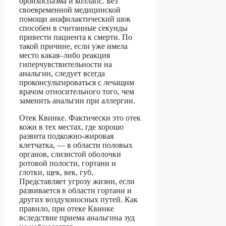
бронхоспазма и коллапс. Без
своевременной медицинской
помощи анафилактический шок
способен в считанные секунды
привести пациента к смерти. По
такой причине, если уже имела
место какая–либо реакция
гиперчувствительности на
анальгин, следует всегда
проконсультироваться с лечащим
врачом относительного того, чем
заменить анальгин при аллергии.
Отек Квинке. Фактически это отек
кожи в тех местах, где хорошо
развита подкожно-жировая
клетчатка, — в области половых
органов, слизистой оболочки
ротовой полости, гортани и
глотки, щек, век, губ.
Представляет угрозу жизни, если
развивается в области гортани и
других воздухоносных путей. Как
правило, при отеке Квинке
вследствие приема анальгина зуд