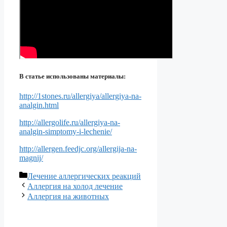
В статье использованы материалы:
http://1stones.ru/allergiya/allergiya-na-
analgin.html
http://allergolife.ru/allergiya-na-
analgin-simptomy-i-lechenie/
http://allergen.feedjc.org/allergija-na-
magnij/
Рубрики
Лечение аллергических реакций
Аллергия на холод лечение
Аллергия на животных