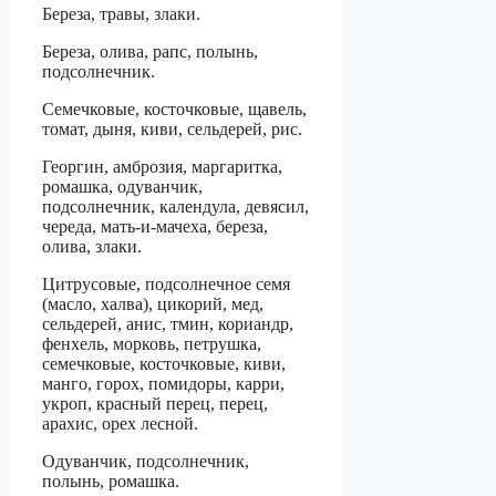
Береза, травы, злаки.
Береза, олива, рапс, полынь,
подсолнечник.
Семечковые, косточковые, щавель,
томат, дыня, киви, сельдерей, рис.
Георгин, амброзия, маргаритка,
ромашка, одуванчик,
подсолнечник, календула, девясил,
череда, мать-и-мачеха, береза,
олива, злаки.
Цитрусовые, подсолнечное семя
(масло, халва), цикорий, мед,
сельдерей, анис, тмин, кориандр,
фенхель, морковь, петрушка,
семечковые, косточковые, киви,
манго, горох, помидоры, карри,
укроп, красный перец, перец,
арахис, орех лесной.
Одуванчик, подсолнечник,
полынь, ромашка.