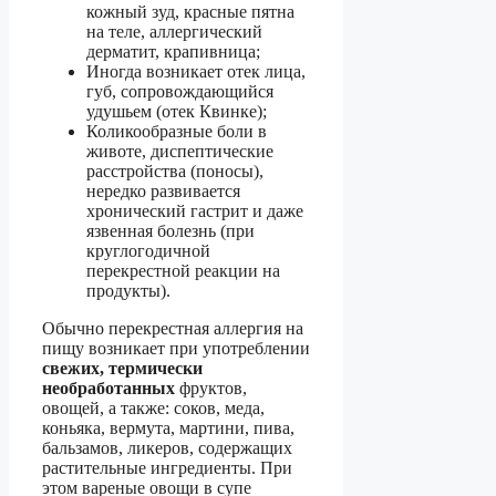
кожный зуд, красные пятна
на теле, аллергический
дерматит, крапивница;
Иногда возникает отек лица,
губ, сопровождающийся
удушьем (отек Квинке);
Коликообразные боли в
животе, диспептические
расстройства (поносы),
нередко развивается
хронический гастрит и даже
язвенная болезнь (при
круглогодичной
перекрестной реакции на
продукты).
Обычно перекрестная аллергия на
пищу возникает при употреблении
свежих, термически
необработанных
фруктов,
овощей, а также: соков, меда,
коньяка, вермута, мартини, пива,
бальзамов, ликеров, содержащих
растительные ингредиенты. При
этом вареные овощи в супе