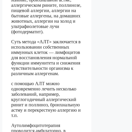
аллергическом рините, поллинозе,
пищевой аллергии, аллергии на
бытовые аллергены, на домашних
животных, аллергии на холод и
ультрафиолетовые лучи
(фотодерматит).
Суть метода «АЛТ» заключается в
использовании собственных
иммунных клеток — лимфоцитов
для восстановления нормальной
функции иммунитета и снижения
чувствительности организма к
различным аллергенам.
с помощью АЛТ можно
одновременно лечить несколько
заболеваний, например,
круглогодичный аллергический
ринит и поллиноз, бронхиальную
астму и перекрестную аллергию и
т.п.
Аутолимфоцитотерапия
проводится амбулаторно, в