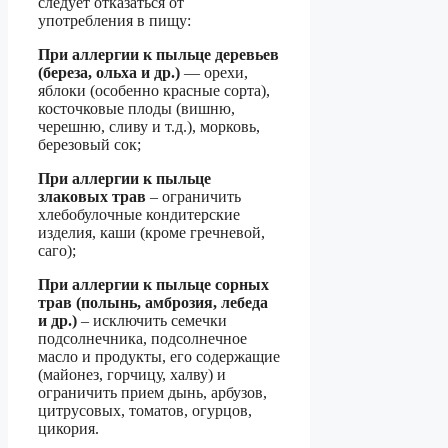
следует отказаться от
употребления в пищу:
При аллергии к пыльце деревьев
(береза, ольха и др.)
— орехи,
яблоки (особенно красные сорта),
косточковые плоды (вишню,
черешню, сливу и т.д.), морковь,
березовый сок;
При аллергии к пыльце
злаковых трав
– ограничить
хлебобулочные кондитерские
изделия, каши (кроме гречневой,
саго);
При аллергии к пыльце сорных
трав (полынь, амброзия, лебеда
и др.)
– исключить семечки
подсолнечника, подсолнечное
масло и продукты, его содержащие
(майонез, горчицу, халву) и
ограничить прием дынь, арбузов,
цитрусовых, томатов, огурцов,
цикория.