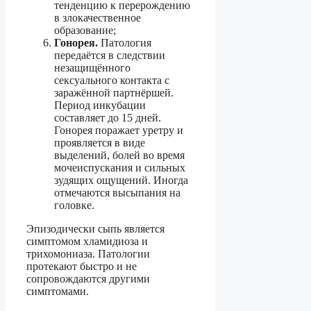
тенденцию к перерождению
в злокачественное
образование;
Гонорея.
Патология
передаётся в следствии
незащищённого
сексуального контакта с
заражённой партнёршей.
Период инкубации
составляет до 15 дней.
Гонорея поражает уретру и
проявляется в виде
выделений, болей во время
мочеиспускания и сильных
зудящих ощущений. Иногда
отмечаются высыпания на
головке.
Эпизодически сыпь является
симптомом хламидиоза и
трихомониаза. Патологии
протекают быстро и не
сопровождаются другими
симптомами.