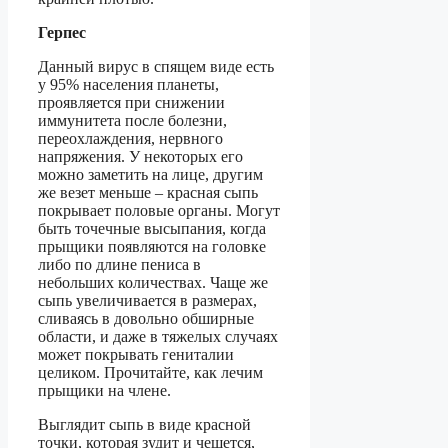
Герпес
Данный вирус в спящем виде есть
у 95% населения планеты,
проявляется при снижении
иммунитета после болезни,
переохлаждения, нервного
напряжения. У некоторых его
можно заметить на лице, другим
же везет меньше – красная сыпь
покрывает половые органы. Могут
быть точечные высыпания, когда
прыщики появляются на головке
либо по длине пениса в
небольших количествах. Чаще же
сыпь увеличивается в размерах,
сливаясь в довольно обширные
области, и даже в тяжелых случаях
может покрывать гениталии
целиком. Прочитайте, как лечим
прыщики на члене.
Выглядит сыпь в виде красной
точки, которая зудит и чешется,