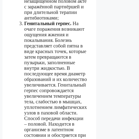
незащищённом половом акте
с заражённой партнёршей и
при длительной терапии
антибиотиками;
Генитальный герпес.
На
очаге поражения возникают
ощущения жжения и
покалывания. Болезнь
представляет собой пятна в
виде красных точек, которые
затем превращаются в
пузырьки, заполненные
внутри жидкостью. В
последующее время диаметр
образований и их количество
увеличивается. Генитальный
герпес сопровождается
увеличением температуры
тела, слабостью в мышцах,
уплотнением лимфатических
узлов в паховой области.
Способ передачи инфекции
– половой. Находится в
организме в латентном
состоянии и обостряется при