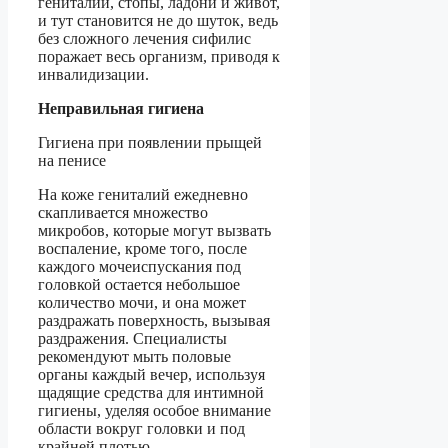
гениталии, стопы, ладони и живот,
и тут становится не до шуток, ведь
без сложного лечения сифилис
поражает весь организм, приводя к
инвалидизации.
Неправильная гигиена
Гигиена при появлении прыщей
на пенисе
На коже гениталий ежедневно
скапливается множество
микробов, которые могут вызвать
воспаление, кроме того, после
каждого мочеиспускания под
головкой остается небольшое
количество мочи, и она может
раздражать поверхность, вызывая
раздражения. Специалисты
рекомендуют мыть половые
органы каждый вечер, используя
щадящие средства для интимной
гигиены, уделяя особое внимание
области вокруг головки и под
крайней плотью.