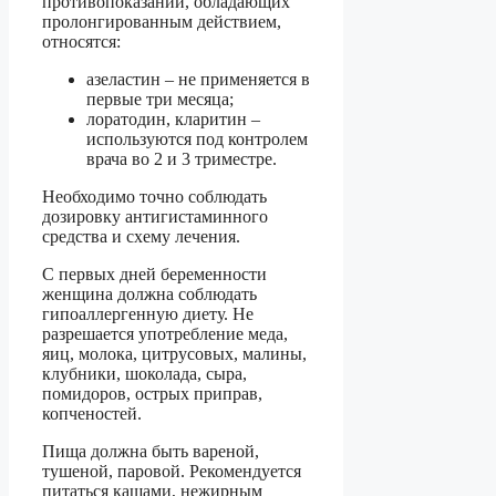
противопоказаний, обладающих
пролонгированным действием,
относятся:
азеластин – не применяется в
первые три месяца;
лоратодин, кларитин –
используются под контролем
врача во 2 и 3 триместре.
Необходимо точно соблюдать
дозировку антигистаминного
средства и схему лечения.
С первых дней беременности
женщина должна соблюдать
гипоаллергенную диету. Не
разрешается употребление меда,
яиц, молока, цитрусовых, малины,
клубники, шоколада, сыра,
помидоров, острых приправ,
копченостей.
Пища должна быть вареной,
тушеной, паровой. Рекомендуется
питаться кашами, нежирным