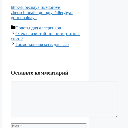
http://lubeznaya.ru/zdorove-
zhenschini/allergologiya/allergiya-
gormonalnaya
Рубрики
Советы для аллергиков
Отек слизистой полости рта: как
снять?
Гормональная мазь для глаз
Оставьте комментарий
Комментарий
Имя