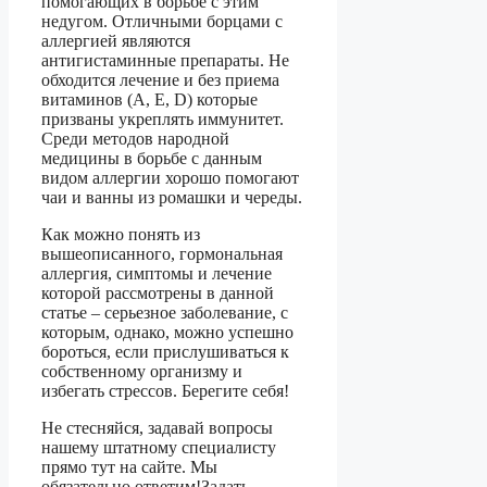
помогающих в борьбе с этим
недугом. Отличными борцами с
аллергией являются
антигистаминные препараты. Не
обходится лечение и без приема
витаминов (А, Е, D) которые
призваны укреплять иммунитет.
Среди методов народной
медицины в борьбе с данным
видом аллергии хорошо помогают
чаи и ванны из ромашки и череды.
Как можно понять из
вышеописанного, гормональная
аллергия, симптомы и лечение
которой рассмотрены в данной
статье – серьезное заболевание, с
которым, однако, можно успешно
бороться, если прислушиваться к
собственному организму и
избегать стрессов. Берегите себя!
Не стесняйся, задавай вопросы
нашему штатному специалисту
прямо тут на сайте. Мы
обязательно ответим!Задать