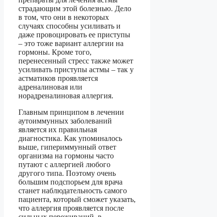
страдающим этой болезнью. Дело
в том, что они в некоторых
случаях способны усиливать и
даже провоцировать ее приступы
– это тоже вариант аллергии на
гормоны. Кроме того,
перенесенный стресс также может
усиливать приступы астмы – так у
астматиков проявляется
адреналиновая или
норадреналиновая аллергия.
Главным принципом в лечении
аутоиммунных заболеваний
является их правильная
диагностика. Как упоминалось
выше, гипериммунный ответ
организма на гормоны часто
путают с аллергией любого
другого типа. Поэтому очень
большим подспорьем для врача
станет наблюдательность самого
пациента, который сможет указать,
что аллергия проявляется после
сильных переживаний, в