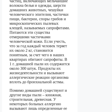
частиц, включающих мельчайшие
волокна белья и одежды, шерсти
домашних животных, чешуйки
человеческого эпителия, частички
пищи, бактерии, споры грибов и
микроскопических пылевых
клещей, называемых сапрофитами.
Питаются эти существа
отмершими частичками
человеческой кожи. Если учесть,
что за год каждый человек теряет
их около 2 кг, становится
понятным, за счет чего в наших
квартирах обитают сапрофиты. В
1 г. домашней пыли их содержится
около 300 штук. Продукты их
жизнедеятельности и вызывают
аллергические реакции организма
вплоть до бронхиальной астмы.
Помимо домашней существуют и
другие виды пыли – книжная,
строительная, древесная. У
некоторых больных аллергию
вызывают лишь определенные ее