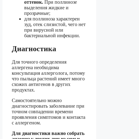
оттенок.
При поллинозе
выделения жидкие и
прозрачные;
для поллиноза характерен
зуд, отек слизистой, чего нет
при вирусной или
бактериальной инфекции.
Диагностика
Для точного определения
аллергена необходима
консультация аллерголога, потому
что пыльца растений имеет много
схожих антигенов в других
продуктах.
Самостоятельно можно
диагностировать заболевание при
точном совпадении времени
проявления симптомов и контакта
с аллергеном.
Для диагностики важно собрать
анамнез у других лиц из семьи,