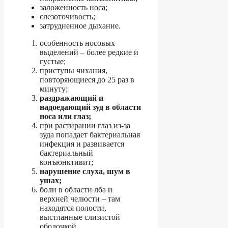
заложенность носа;
слезоточивость;
затрудненное дыхание.
особенность носовых
выделений – более редкие и
густые;
приступы чихания,
повторяющиеся до 25 раз в
минуту;
раздражающий и
надоедающий зуд в области
носа или глаз;
при растирании глаз из-за
зуда попадает бактериальная
инфекция и развивается
бактериальный
конъюнктивит;
нарушение слуха, шум в
ушах;
боли в области лба и
верхней челюсти – там
находятся полости,
выстланные слизистой
оболочкой.