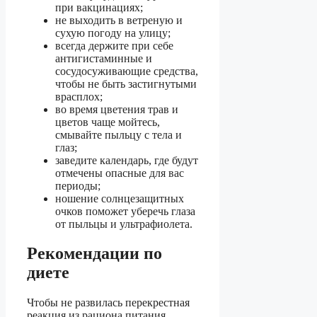
при вакцинациях;
не выходить в ветреную и
сухую погоду на улицу;
всегда держите при себе
антигистаминные и
сосудосуживающие средства,
чтобы не быть застигнутыми
врасплох;
во время цветения трав и
цветов чаще мойтесь,
смывайте пыльцу с тела и
глаз;
заведите календарь, где будут
отмечены опасные для вас
периоды;
ношение солнцезащитных
очков поможет уберечь глаза
от пыльцы и ультрафиолета.
Рекомендации по
диете
Чтобы не развилась перекрестная
реакция из рациона питания