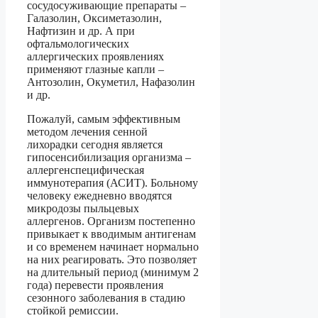
сосудосуживающие препараты –
Галазолин, Оксиметазолин,
Нафтизин и др. А при
офтальмологических
аллергических проявлениях
применяют глазные капли –
Антозолин, Окуметил, Нафазолин
и др.
Пожалуй, самым эффективным
методом лечения сенной
лихорадки сегодня является
гипосенсибилизация организма –
аллергенспецифическая
иммунотерапия (АСИТ). Больному
человеку ежедневно вводятся
микродозы пыльцевых
аллергенов. Организм постепенно
привыкает к вводимым антигенам
и со временем начинает нормально
на них реагировать. Это позволяет
на длительный период (минимум 2
года) перевести проявления
сезонного заболевания в стадию
стойкой ремиссии.