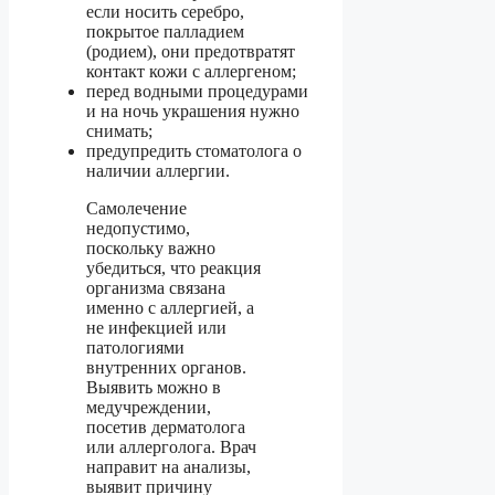
если носить серебро,
покрытое палладием
(родием), они предотвратят
контакт кожи с аллергеном;
перед водными процедурами
и на ночь украшения нужно
снимать;
предупредить стоматолога о
наличии аллергии.
Самолечение
недопустимо,
поскольку важно
убедиться, что реакция
организма связана
именно с аллергией, а
не инфекцией или
патологиями
внутренних органов.
Выявить можно в
медучреждении,
посетив дерматолога
или аллерголога. Врач
направит на анализы,
выявит причину