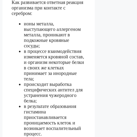
Как развивается ответная реакция
организма при контакте с
серебром:
ионы металла,
выступающего аллергеном
металла, проникают в
подкожные кровяные
сосуды;
в процессе взаимодействия
изменяется кровяной состав,
и организм некоторые белки
в своих же клетках
принимает за инородные
тела;
происходит выработка
специфических антител для
устранения чужеродного
белка;
в результате образования
гистамина
приостанавливается
проницаемость клеток и
возникает воспалительный
процесс.