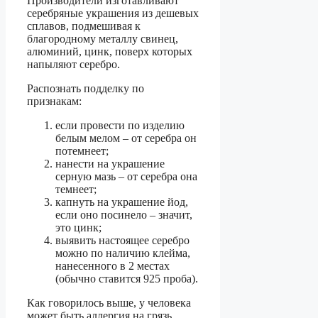
Производители изготавливают
серебряные украшения из дешевых
сплавов, подмешивая к
благородному металлу свинец,
алюминий, цинк, поверх которых
напыляют серебро.
Распознать подделку по
признакам:
если провести по изделию
белым мелом – от серебра он
потемнеет;
нанести на украшение
серную мазь – от серебра она
темнеет;
капнуть на украшение йод,
если оно посинело – значит,
это цинк;
выявить настоящее серебро
можно по наличию клейма,
нанесенного в 2 местах
(обычно ставится 925 проба).
Как говорилось выше, у человека
может быть аллергия на грязь,