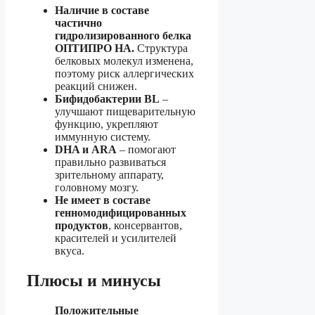
Наличие в составе
частично
гидролизированного белка
ОПТИПРО НА.
Структура
белковых молекул изменена,
поэтому риск аллергических
реакций снижен.
Бифидобактерии ВL
–
улучшают пищеварительную
функцию, укрепляют
иммунную систему.
DHA и ARA
– помогают
правильно развиваться
зрительному аппарату,
головному мозгу.
Не имеет в составе
генномодифицированных
продуктов
, консервантов,
красителей и усилителей
вкуса.
Плюсы и минусы
Положительные