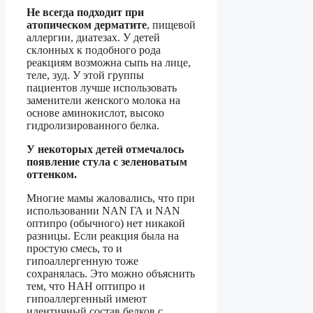
Не всегда подходит при
атопическом дерматите
, пищевой
аллергии, диатезах. У детей
склонных к подобного рода
реакциям возможна сыпь на лице,
теле, зуд. У этой группы
пациентов лучше использовать
заменители женского молока на
основе аминокислот, высоко
гидролизированного белка.
У некоторых детей отмечалось
появление стула с зеленоватым
оттенком.
Многие мамы жаловались, что при
использовании NAN ГА и NAN
оптипро (обычного) нет никакой
разницы. Если реакция была на
простую смесь, то и
гипоаллергенную тоже
сохранялась. Это можно объяснить
тем, что НАН оптипро и
гипоаллергенный имеют
идентичный состав белков с