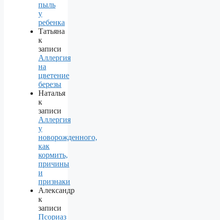
пыль
у
ребенка
Татьяна
к
записи
Аллергия
на
цветение
березы
Наталья
к
записи
Аллергия
у
новорожденного,
как
кормить,
причины
и
признаки
Александр
к
записи
Псориаз