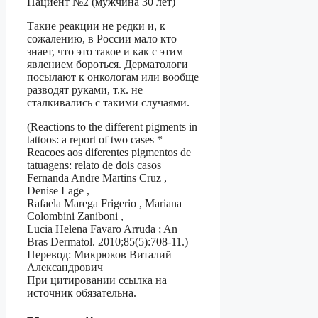
Пациент №2 (мужчина 30 лет)
Такие реакции не редки и, к
сожалению, в России мало кто
знает, что это такое и как с этим
явлением бороться. Дерматологи
посылают к онкологам или вообще
разводят руками, т.к. не
сталкивались с такими случаями.
(Reactions to the different pigments in
tattoos: a report of two cases *
Reacoes aos diferentes pigmentos de
tatuagens: relato de dois casos
Fernanda Andre Martins Cruz ,
Denise Lage ,
Rafaela Marega Frigerio , Mariana
Colombini Zaniboni ,
Lucia Helena Favaro Arruda ; An
Bras Dermatol. 2010;85(5):708-11.)
Перевод: Микрюков Виталий
Александрович
При цитировании ссылка на
источник обязательна.