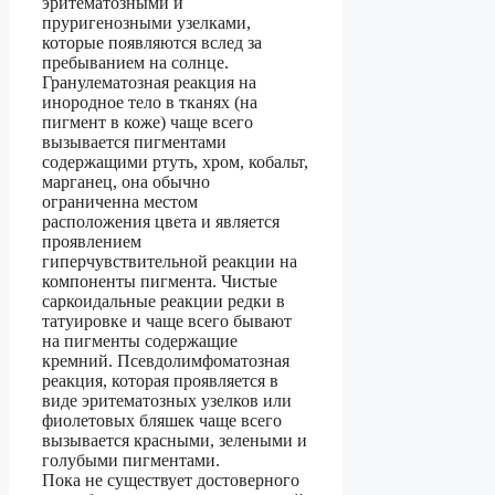
эритематозными и
пруригенозными узелками,
которые появляются вслед за
пребыванием на солнце.
Гранулематозная реакция на
инородное тело в тканях (на
пигмент в коже) чаще всего
вызывается пигментами
содержащими ртуть, хром, кобальт,
марганец, она обычно
ограниченна местом
расположения цвета и является
проявлением
гиперчувствительной реакции на
компоненты пигмента. Чистые
саркоидальные реакции редки в
татуировке и чаще всего бывают
на пигменты содержащие
кремний. Псевдолимфоматозная
реакция, которая проявляется в
виде эритематозных узелков или
фиолетовых бляшек чаще всего
вызывается красными, зелеными и
голубыми пигментами.
Пока не существует достоверного