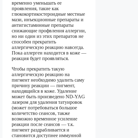
временно уменьшать ее
проявления, такие как
глюкокортикостероидные местные
мази, инъекционные препараты и
антигистаминные препараты
снижающие профвления аллергии,
но ни один из этих препаратов не
способен прекратить
аллергическую реакцию навсегда.
Пока аллерген находится в коже —
реакция будет проявляться.
Чтобы прекратить такую
аллергическую реакцию на
пигмент необходимо удалить саму
причину реакции — пигмент,
находящийся в коже. Удаление
может быть произведено ND-YAG
лазером для удаления татуировок
(может потребоваться большое
количетство сеансов, также
возможно временное усиление
реакции после сеансов — т.к.
пигмент раздрабливается и
становится доступнее иммунной