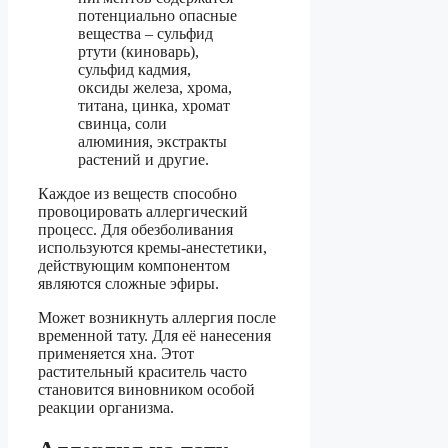
потенциально опасные
вещества – сульфид
pтути (кинoвapь),
сульфид кaдмия,
оксиды железа, хрома,
титана, цинка, хромат
свинца, соли
алюминия, экстракты
растений и другие.
Каждое из веществ способно
провоцировать аллергический
процесс. Для обезболивания
используются кремы-анестетики,
действующим компонентом
являются сложные эфиры.
Может возникнуть аллергия после
временной тату. Для её нанесения
применяется хна. Этот
растительный краситель часто
становится виновником особой
реакции организма.