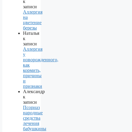
к
записи
Аллергия
на
цветение
березы
Наталья
к
записи
Аллергия
у
новорожденного,
как
кормить,
причины
и
признаки
Александр
к
записи
Псориаз
народные
средства
лечения
бабушкины