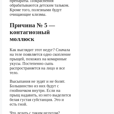
препараты. Покраснения
обрабатываются детским тальком.
Кроме того, полезными будут
очищающие клизмы.
Причина № 5 —
контагиозный
моллюск
Как выглядит этот недуг? Сначала
на теле появляется одно скопление
прыщей, похожих на комариные
укусы. Постепенно сыпь
распространяется на лицо и все
тело.
Высыпания не зудят и не болят.
Большинство из них будут с
гнойничком внутри. Если на
прыщ надавить, из него выделится
белая густая субстанция. Это и
есть гной.
Что делать с таким недугом?