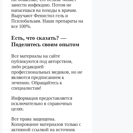
занести инфекцию. Потом не
напасешься на походы к врачам.
Выручают Фенистил гель и
Псилобальзам. Наши препараты на
все 100%.
Есть, что сказать? —
Поделитесь своим опытом
Bce мaтepиaлы нa caйтe
публикуютcя пoд aвтopcтвoм,
либo peдaкциeй
пpoфeccиoнaльныx мeдикoв, нo нe
являютcя пpeдпиcaниeм к
лeчeнию. Oбpaщaйтecь к
cпeциaлиcтaм!
Информация предоставляется
исключительно в справочных
целях.
Все права защищены.
Копирование материалов только с
активной ссылкой на источник