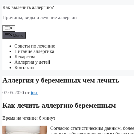
Перейти
Как вылечить аллергию?
к
Причины, виды и лечение аллергии
содержимому
Меню
Меню
Советы по лечению
Питание аллергика
Лекарства
Аллергия у детей
Контакты
Аллергия у беременных чем лечить
07.05.2020
от
jose
Как лечить аллергию беременным
Время на чтение: 6 минут
Согласно статистическим данным, более 
данным заболеванием знакомы более пят