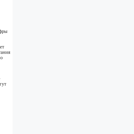
ифры
ет
тания
но
е
гут