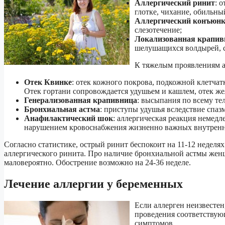
Аллергический ринит
: 
глотке, чихание, обильны
Аллергический конъюн
слезотечение;
Локализованная крапив
шелушащихся волдырей, 
К тяжелым проявлениям а
Отек Квинке
: отек кожного покрова, подкожной клетчат
Отек гортани сопровождается удушьем и кашлем, отек же
Генерализованная крапивница
: высыпания по всему тел
Бронхиальная астма
: приступы удушья вследствие спазм
Анафилактический шок
: аллергическая реакция немед
нарушением кровоснабжения жизненно важных внутренн
Согласно статистике, острый ринит беспокоит на 11-12 неделя
аллергического ринита. Про наличие бронхиальной астмы женщ
маловероятно. Обострение возможно на 24-36 неделе.
Лечение аллергии у беременных
Если аллерген неизвестен
проведения соответствую
симптомов.