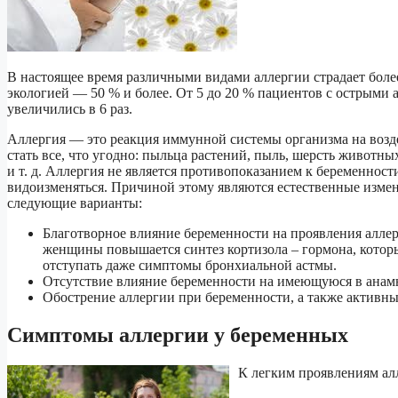
В настоящее время различными видами аллергии страдает более
экологией — 50 % и более. От 5 до 20 % пациентов с острыми
увеличились в 6 раз.
Аллергия — это реакция иммунной системы организма на возд
стать все, что угодно: пыльца растений, пыль, шерсть животн
и т. д. Аллергия не является противопоказанием к беременност
видоизменяться. Причиной этому являются естественные изм
следующие варианты:
Благотворное влияние беременности на проявления аллер
женщины повышается синтез кортизола – гормона, котор
отступать даже симптомы бронхиальной астмы.
Отсутствие влияние беременности на имеющуюся в анамн
Обострение аллергии при беременности, а также активны
Симптомы аллергии у беременных
К легким проявлениям ал