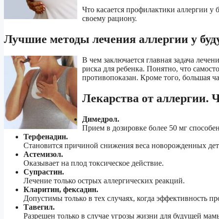
Что касается профилактики аллергии у 
своему рациону.
Лучшие методы лечения аллергии у бу
В чем заключается главная задача лече
риска для ребенка. Понятно, что самост
противопоказан. Кроме того, большая ч
Лекарства от аллергии. 
Димедрол.
Прием в дозировке более 50 мг способе
Терфенадин.
Становится причиной снижения веса новорожденных дет
Астемизол.
Оказывает на плод токсическое действие.
Супрастин.
Лечение только острых аллергических реакций.
Кларитин, фексадин.
Допустимы только в тех случаях, когда эффективность п
Тавегил.
Разрешен только в случае угрозы жизни для будущей мам