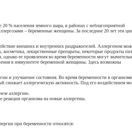
 20 % населения земного шара, в районах с неблагоприятной
 аллергозами – беременные женщины. За последние 20 лет эти ц
ействие внешних и внутренних раздражителей. Аллергеном мож
ых, косметика, лекарственные препараты, некоторые продукты пи
и, однако ее проявления во время беременности могут значитель
енения в иммунитете беременной женщины. Здесь возможны
гии и улучшение состояния. Во время беременности в организм
ый снижает аллергическую активность. Под его воздействием мо
езе аллергию.
е реакции организма на новые аллергены.
лергии при беременности относятся: