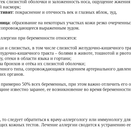
отек слизистой оболочки и заложенность носа, ощущение жжения
й насморк;
ктивит
: покраснение и отечность век и глазных яблок, зуд,
ница
: образование на некоторых участках кожи резко очерченны
сопровождающееся выраженным зудом.
ллергии при беременности относятся:
ки и слизистых, в том числе слизистой желудочно-кишечного тра
лудочно-кишечного тракта – болями в животе, тошнотой и рвото
у, отеки в области языка и гортани;
а бронхов и отёка их слизистой оболочки;
ленного типа, сопровождающаяся падением артериального давлен
их органов.
х примерно 50% всех беременных, при этом важно отличить его о
ине известно заранее, ее возникновение во время беременности
, то следует обратиться к врачу-аллергологу или иммунологу для
щих кожных тестов. Лечение аллергии сводится к устранению ее