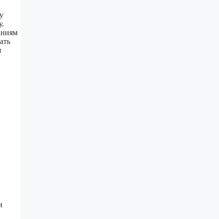
у
у.
аниям
ать
я
и