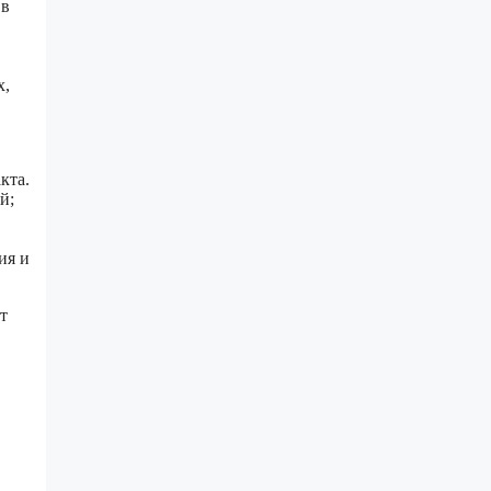
 в
х,
кта.
й;
ия и
т