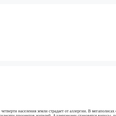
четверти населения земли страдает от аллергии. В мегаполисах 
идесяти процентов жителей. Аллергенами становятся вирусы, п