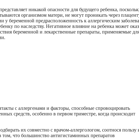
 представляет никакой опасности для будущего ребенка, поскольк
тываются организмом матери, не могут проникать через плацент
ии у беременной предрасположенность к аллергическим заболев
ребенку по наследству. Негативное влияние на ребенка может оказ
ствия беременной и лекарственные препараты, применяемые дл
ии.
нтакты с аллергенами и факторы, способные спровоцировать
енных средств, особенно в первом триместре, когда происходит
подбирать их совместно с врачом-аллергологом, соотнося пользу 
в том, что большинство антигистаминных препаратов