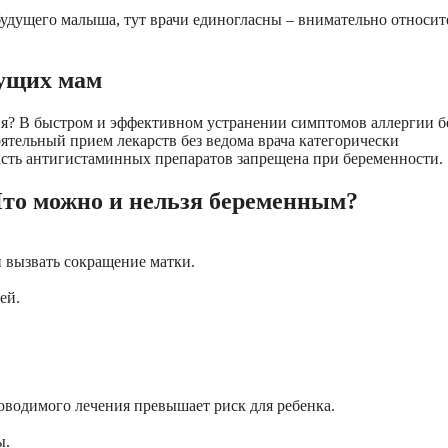
будущего малыша, тут врачи единогласны – внимательно относит
дущих мам
ния? В быстром и эффективном устранении симптомов аллергии б
оятельный прием лекарств без ведома врача категорически
асть антигистаминных препаратов запрещена при беременности.
Что можно и нельзя беременным?
н вызвать сокращение матки.
ей.
роводимого лечения превышает риск для ребенка.
ы.