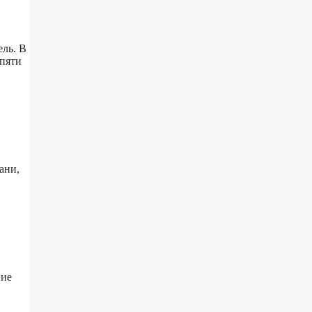
ель. В
 пяти
ани,
ние