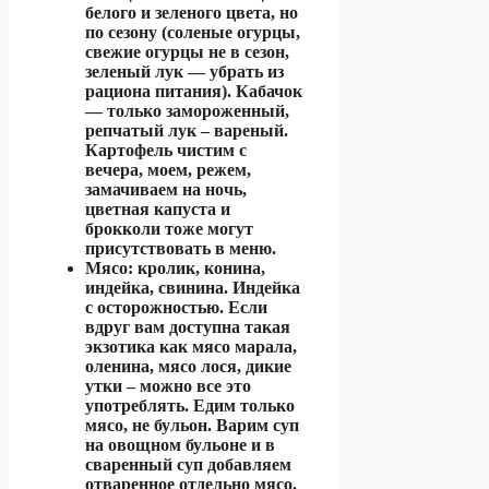
белого и зеленого цвета, но
по сезону (соленые огурцы,
свежие огурцы не в сезон,
зеленый лук — убрать из
рациона питания). Кабачок
— только замороженный,
репчатый лук – вареный.
Картофель чистим с
вечера, моем, режем,
замачиваем на ночь,
цветная капуста и
брокколи тоже могут
присутствовать в меню.
Мясо: кролик, конина,
индейка, свинина. Индейка
с осторожностью. Если
вдруг вам доступна такая
экзотика как мясо марала,
оленина, мясо лося, дикие
утки – можно все это
употреблять. Едим только
мясо, не бульон. Варим суп
на овощном бульоне и в
сваренный суп добавляем
отваренное отдельно мясо.