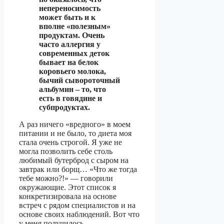
непереносимость
может быть и к
вполне «полезным»
продуктам. Очень
часто аллергия у
современных деток
бывает на белок
коровьего молока,
бычий сывороточный
альбумин – то, что
есть в говядине и
субпродуктах.
А раз ничего «вредного» в моем
питании и не было, то диета моя
стала очень строгой. Я уже не
могла позволить себе столь
любимый бутерброд с сыром на
завтрак или борщ… «Что же тогда
тебе можно?!» — говорили
окружающие. Этот список я
конкретизировала на основе
встреч с рядом специалистов и на
основе своих наблюдений. Вот что
у меня получилось.