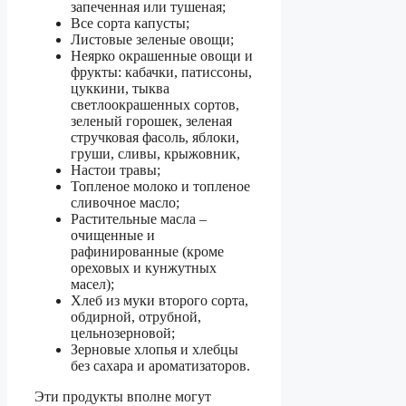
запеченная или тушеная;
Все сорта капусты;
Листовые зеленые овощи;
Неярко окрашенные овощи и
фрукты: кабачки, патиссоны,
цуккини, тыква
светлоокрашенных сортов,
зеленый горошек, зеленая
стручковая фасоль, яблоки,
груши, сливы, крыжовник,
Настои травы;
Топленое молоко и топленое
сливочное масло;
Растительные масла –
очищенные и
рафинированные (кроме
ореховых и кунжутных
масел);
Хлеб из муки второго сорта,
обдирной, отрубной,
цельнозерновой;
Зерновые хлопья и хлебцы
без сахара и ароматизаторов.
Эти продукты вполне могут