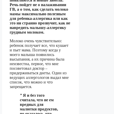
появляются и новые заботы.
Речь пойдет не о налаживании
ГВ, а о том, как сделать молоко
мамы максимально полезным
для ребенка-аллергика или как
это ни странно прозвучит, как не
навредить малышу-аллергику
грудным молоком.
Молоко очень чувствительно:
ребенок получает все, что кушает
и пьет мама. Поэтому когда у
моего малыша появились
высыпания, а их причина была
неизвестна, первое, что мне
посоветовал доктор –
придерживаться диеты. Один из
ведущих аллергологов выдал мне
список, что можно и что
запрещается.
”
Я и без того
считала, что не ем
вредных для
малютки продуктов,
но оказалось, что