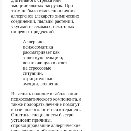
длительного стресса или
эмоциональных нагрузок. При
этом не было отмечено влияния
аллергенов (лекарств химических
соединений, пыльцы растений,
укусами насекомых, некоторых
пищевых продуктов).
Аллергию
психосоматика
рассматривает как
защитную реакцию,
возникающую в ответ
на стрессовые
ситуации,
отрицательные
эмоции, волнение.
Выяснить наличие в заболевании
психосоматического компонента, а
также подобрать лечение помогут
врачи аллерголог и психотерапевт.
Опытные специалисты быстро
установят причины,
спровоцировавшие аллергические
проявления, и объяснят, как можно