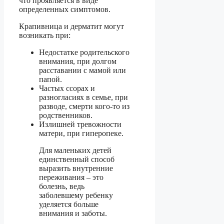
что проявляется в виде
определенных симптомов.
Крапивница и дерматит могут
возникать при:
Недостатке родительского
внимания, при долгом
расставании с мамой или
папой.
Частых ссорах и
разногласиях в семье, при
разводе, смерти кого-то из
родственников.
Излишней тревожности
матери, при гиперопеке.
Для маленьких детей
единственный способ
выразить внутренние
переживания – это
болезнь, ведь
заболевшему ребенку
уделяется больше
внимания и заботы.