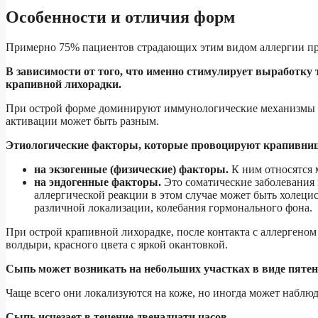
Особенности и отличия форм
Примерно 75% пациентов страдающих этим видом аллергии про
В зависимости от того, что именно стимулирует выработк
крапивной лихорадки.
При острой форме доминируют иммунологические механизмы во
активации может быть разным.
Этиологические факторы, которые провоцируют крапивниц
на экзогенные (физические) факторы.
К ним относятся 
на эндогенные факторы.
Это соматические заболевания
аллергической реакции в этом случае может быть холецист
различной локализации, колебания гормонального фона.
При острой крапивной лихорадке, после контакта с аллергеном
волдыри, красного цвета с яркой окантовкой.
Сыпь может возникать на небольших участках в виде пятен
Чаще всего они локализуются на коже, но иногда может наблюд
Сыпь исчезает в течение двенадцати часов.