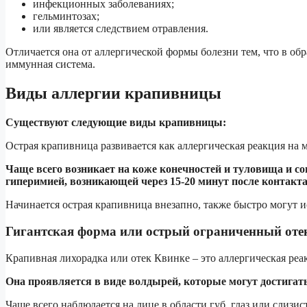
инфекционных заболеваниях;
гельминтозах;
или является следствием отравления.
Отличается она от аллергической формы болезни тем, что в об
иммунная система.
Виды аллергии крапивницы
Существуют следующие виды крапивницы:
Острая крапивница развивается как аллергическая реакция на
Чаще всего возникает на коже конечностей и туловища и с
гиперимией, возникающей через 15-20 минут после контакта
Начинается острая крапивница внезапно, также быстро могут и
Гигантская форма или острый ограниченный оте
Крапивная лихорадка или отек Квинке – это аллергическая реа
Она проявляется в виде волдырей, которые могут достигат
Чаще всего наблюдается на лице в области губ, глаз или слизи