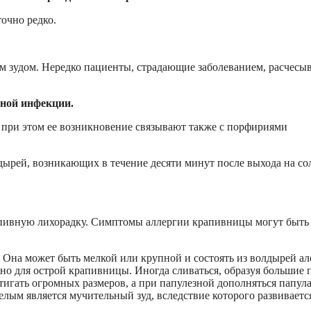
очно редко.
м зудом. Нередко пациенты, страдающие заболеванием, расчесы
чной инфекции.
 при этом ее возникновение связывают также с порфириями
лдырей, возникающих в течение десяти минут после выхода на со
апивную лихорадку. Симптомы аллергии крапивницы могут быть
 Она может быть мелкой или крупной и состоять из волдырей ал
рно для острой крапивницы. Иногда сливаться, образуя большие 
игать огромных размеров, а при папулезной дополняться папул
лым является мучительный зуд, вследствие которого развиваетс