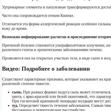
Уртрикарные элементы в папулезные трансформируются достат
Часто она сопровождается отеком Квинке.
Отличается эта форма аллергической реакции особенно сильны
кожу до крови.
Возможно инфицирование расчесов и присоединение втори
Причиной болезни становится ультрафиолетовое излучение, но
различного генеза и хроническими заболеваниями печени.
Проявляется она на открытых участках тела, в виде сыпи и во
Видео: Подробнее о заболевании
Существуют характерные признаки, которые указывают на кр
различной степени тяжести.
сыпь.
При разных формах недуга сыпь может отличаться.
цвета, с ярко-красной или белой окантовкой, что характе
При гигантской крапивной лихорадке волдыри могут дост
зуд.
Определяет тяжесть течения заболевания. Самым тяже
бессонница и невротические расстройства;