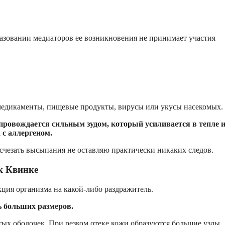
разовании медиаторов ее возникновения не принимает участия
 медикаменты, пищевые продукты, вирусы или укусы насекомых.
опровождается сильным зудом, который усиливается в тепле 
 с аллергеном.
счезать высыпания не оставляю практически никаких следов.
к Квинке
кция организма на какой-либо раздражитель.
ь больших размеров.
стых оболочек. При резком отеке кожи образуются большие узлы.