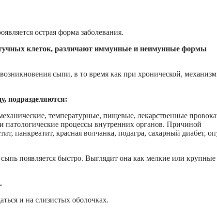
является острая форма заболевания.
у тучных клеток, различают иммунные и неимунные формы
зникновения сыпи, в то время как при хронической, механизм
у, подразделяются:
механические, температурные, пищевые, лекарственные провока
 и патологические процессы внутренних органов. Причиной
ит, панкреатит, красная волчанка, подагра, сахарный диабет, о
 сыпь появляется быстро. Выглядит она как мелкие или крупные
.
аться и на слизистых оболочках.