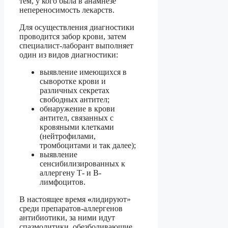
тем, у кого была в анамнезе
непереносимость лекарств.
Для осуществления диагностики
проводится забор крови, затем
специалист-лаборант выполняет
один из видов диагностики:
выявление имеющихся в
сыворотке крови и
различных секретах
свободных антител;
обнаружение в крови
антител, связанных с
кровяными клетками
(нейтрофилами,
тромбоцитами и так далее);
выявление
сенсибилизированных к
аллергену Т- и В-
лимфоцитов.
В настоящее время
«
лидируют»
среди препаратов-аллергенов
антибиотики, за ними идут
спазмолитики, обезболивающие,