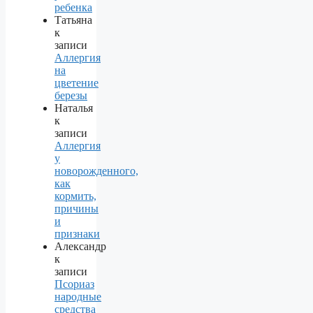
ребенка
Татьяна
к
записи
Аллергия
на
цветение
березы
Наталья
к
записи
Аллергия
у
новорожденного,
как
кормить,
причины
и
признаки
Александр
к
записи
Псориаз
народные
средства