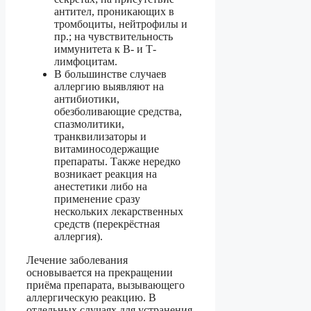
антител, проникающих в
тромбоциты, нейтрофилы и
пр.; на чувствительность
иммунитета к В- и Т-
лимфоцитам.
В большинстве случаев
аллергию выявляют на
антибиотики,
обезболивающие средства,
спазмолитики,
транквилизаторы и
витаминосодержащие
препараты. Также нередко
возникает реакция на
анестетики либо на
применение сразу
нескольких лекарственных
средств (перекрёстная
аллергия).
Лечение заболевания
основывается на прекращении
приёма препарата, вызывающего
аллергическую реакцию. В
отдельных случаях для устранения