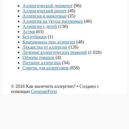
Аллергический дерматит
(96)
Аллергический ринит
(49)
Аллергия и животные
(35)
Аллергия на укусы насекомых
(46)
Аллергия у детей
(136)
Астма
(63)
Без рубрики
(1)
Крапивница при аллергии
(48)
Лекарства от аллергии
(126)
Лечение аллергических реакций
(1 026)
Обзоры товаров
(4)
Питание аллергика
(34)
Советы для аллергиков
(858)
© 2026 Как вылечить аллергию?
• Создано с
помощью
GeneratePress