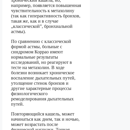
хронический кашель, но,
например, появляется повышенная
чувствительность к метахолину
(так как гиперактивность бронхов,
такая же, как и в случае
„классической”, бронхиальной
астмы).
По сравнению с классической
формой астмы, больные с
синдромом Коррао имеют
нормальные результаты
исследований, но реагируют в
тесте на метахолин. В ходе
болезни возникает хроническое
воспаление дыхательных путей,
утолщение стенок бронхов и
другие характерные процессы
физиологического
ремоделирования дыхательных
путей.
Повторяющийся кашель, может
начинаться как днем, так и ночью,
может возрастать после
физической нагрузки. Точная