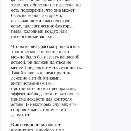
этиология болезни не известна, но
есть подозрение, что она может
быть вызвана факторами,
вызывающими классическую
астму: аллергические факторы,
пыль, холодный воздух или
интенсивные запахи.
Чтобы кашель рассматривался как
хроническое состояние и его
можно было бы назвать кашлевой
астмой, он должен длиться не
менее 3 недель и иметь сезонность.
Такой кашель не реагирует на
лечение антибиотиками,
антигистаминами и
противоотечными препаратами,
эффект наблюдается только после
приема лекарств для контроля
астмы. В некоторых случаях его
сопровождает атопический
дерматит.
Кашлевая астма
может
возникнуть у любого, но в