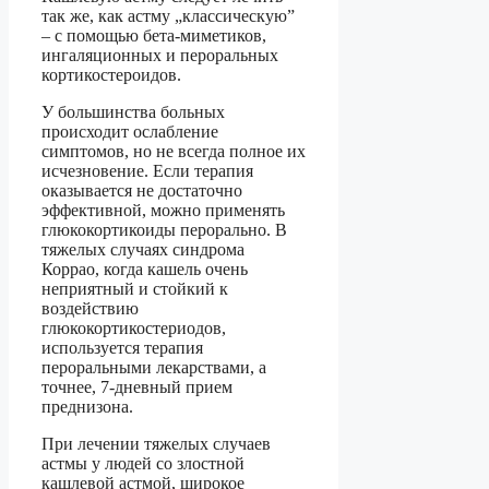
так же, как астму „классическую”
– с помощью бета-миметиков,
ингаляционных и пероральных
кортикостероидов.
У большинства больных
происходит ослабление
симптомов, но не всегда полное их
исчезновение. Если терапия
оказывается не достаточно
эффективной, можно применять
глюкокортикоиды перорально. В
тяжелых случаях синдрома
Коррао, когда кашель очень
неприятный и стойкий к
воздействию
глюкокортикостериодов,
используется терапия
пероральными лекарствами, а
точнее, 7-дневный прием
преднизона.
При лечении тяжелых случаев
астмы у людей со злостной
кашлевой астмой, широкое