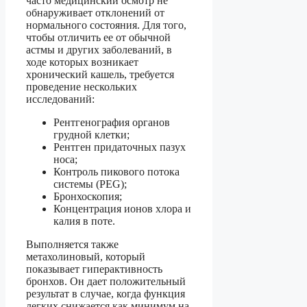
часто медицинский осмотр не
обнаруживает отклонений от
нормального состояния. Для того,
чтобы отличить ее от обычной
астмы и других заболеваний, в
ходе которых возникает
хронический кашель, требуется
проведение нескольких
исследований:
Рентгенография органов
грудной клетки;
Рентген придаточных пазух
носа;
Контроль пикового потока
системы (PEG);
Бронхоскопия;
Концентрация ионов хлора и
калия в поте.
Выполняется также
метахолиновый, который
показывает гиперактивность
бронхов. Он дает положительный
результат в случае, когда функция
легких снижается как минимум на