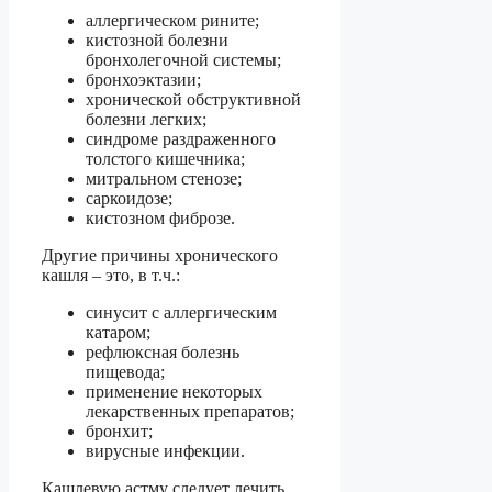
аллергическом рините;
кистозной болезни
бронхолегочной системы;
бронхоэктазии;
хронической обструктивной
болезни легких;
синдроме раздраженного
толстого кишечника;
митральном стенозе;
саркоидозе;
кистозном фиброзе.
Другие причины хронического
кашля – это, в т.ч.:
синусит с аллергическим
катаром;
рефлюксная болезнь
пищевода;
применение некоторых
лекарственных препаратов;
бронхит;
вирусные инфекции.
Кашлевую астму следует лечить