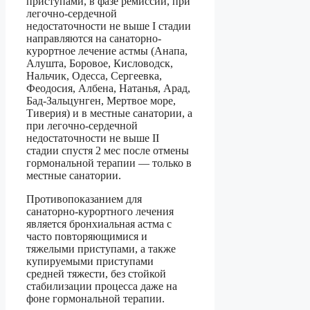
приступами, в фазе ремиссии, при
легочно-сердечной
недостаточности не выше I стадии
направляются на санаторно-
курортное лечение астмы (Анапа,
Алушта, Боровое, Кисловодск,
Нальчик, Одесса, Сергеевка,
Феодосия, Албена, Натанья, Арад,
Бад-Зальцунген, Мертвое море,
Тиверия) и в местные санатории, а
при легочно-сердечной
недостаточности не выше II
стадии спустя 2 мес после отмены
гормональной терапии — только в
местные санатории.
Противопоказанием для
санаторно-курортного лечения
является бронхиальная астма с
часто повторяющимися и
тяжелыми приступами, а также
купируемыми приступами
средней тяжести, без стойкой
стабилизации процесса даже на
фоне гормональной терапии.