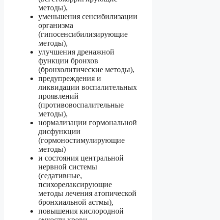
методы),
уменьшения сенсибилизации
организма
(гипосенсибилизирующие
методы),
улучшения дренажной
функции бронхов
(бронхолитические методы),
предупреждения и
ликвидации воспалительных
проявлений
(противовоспалительные
методы),
нормализации гормональной
дисфункции
(гормоностимулирующие
методы)
и состояния центральной
нервной системы
(седативные,
психорелаксирующие
методы лечения атопической
бронхиальной астмы),
повышения кислородной
емкости крови