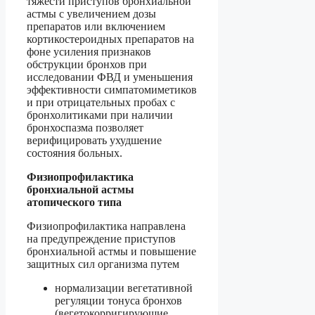
тяжести приступов бронхиальной
астмы с увеличением дозы
препаратов или включением
кортикостероидных препаратов на
фоне усиления признаков
обструкции бронхов при
исследовании ФВД и уменьшения
эффективности симпатомиметиков
и при отрицательных пробах с
бронхолитиками при наличии
бронхоспазма позволяет
верифицировать ухудшение
состояния больных.
Физиопрофилактика
бронхиальной астмы
атопического типа
Физиопрофилактика направлена
на предупреждение приступов
бронхиальной астмы и повышение
защитных сил организма путем
нормализации вегетативной
регуляции тонуса бронхов
(вегетокорригирующие