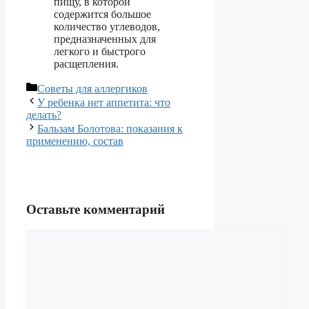
пищу, в которой
содержится большое
количество углеводов,
предназначенных для
легкого и быстрого
расщепления.
Рубрики
Советы для аллергиков
У ребенка нет аппетита: что
делать?
Бальзам Болотова: показания к
применению, состав
Оставьте комментарий
Комментарий