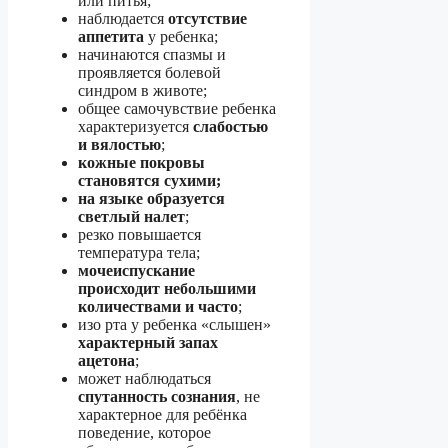
или питья;
наблюдается
отсутствие
аппетита
у ребенка;
начинаются спазмы и
проявляется болевой
синдром в животе;
общее самочувствие ребенка
характеризуется
слабостью
и вялостью
;
кожные покровы
становятся сухими;
на языке образуется
светлый налет
;
резко повышается
температура тела;
мочеиспускание
происходит небольшими
количествами и часто
;
изо рта у ребенка «слышен»
характерный запах
ацетона
;
может наблюдаться
спутанность сознания
, не
характерное для ребёнка
поведение, которое