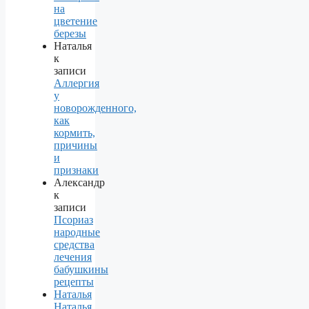
на
цветение
березы
Наталья
к
записи
Аллергия
у
новорожденного,
как
кормить,
причины
и
признаки
Александр
к
записи
Псориаз
народные
средства
лечения
бабушкины
рецепты
Наталья
Наталья