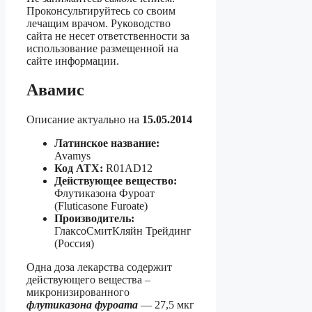
Проконсультируйтесь со своим
лечащим врачом. Руководство
сайта не несет ответственности за
использование размещенной на
сайте информации.
Авамис
Описание актуально на
15.05.2014
Латинское название:
Avamys
Код АТХ:
R01AD12
Действующее вещество:
Флутиказона Фуроат
(Fluticasone Furoate)
Производитель:
ГлаксоСмитКляйн Трейдинг
(Россия)
Одна доза лекарства содержит
действующего вещества –
микронизированного
флутиказона фуроата
— 27,5 мкг