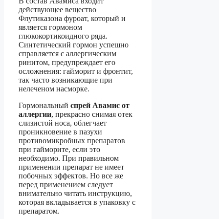
В состав Авамиса входит
действующее вещество
Флутиказона фуроат, который и
является гормоном
глюкокортикоидного ряда.
Синтетический гормон успешно
справляется с аллергическим
ринитом, предупреждает его
осложнения: гайморит и фронтит,
так часто возникающие при
нелеченом насморке.
Гормональный
спрей Авамис от
аллергии
, прекрасно снимая отек
слизистой носа, облегчает
проникновение в пазухи
противомикробных препаратов
при гайморите, если это
необходимо. При правильном
применении препарат не имеет
побочных эффектов. Но все же
перед применением следует
внимательно читать инструкцию,
которая вкладывается в упаковку с
препаратом.