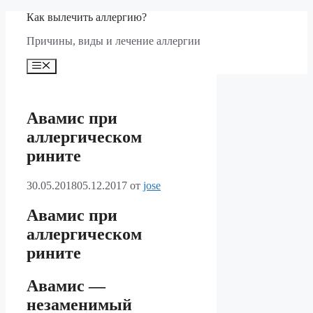
Перейти
Как вылечить аллергию?
к
Причины, виды и лечение аллергии
содержимому
Меню
Авамис при
аллергическом
рините
30.05.2018
05.12.2017
от
jose
Авамис при
аллергическом
рините
Авамис —
незаменимый