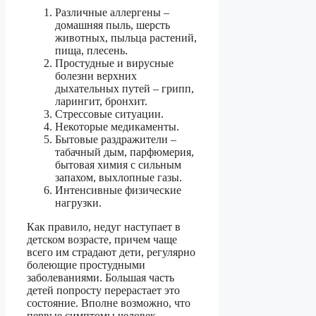
Различные аллергены –
домашняя пыль, шерсть
животных, пыльца растений,
пища, плесень.
Простудные и вирусные
болезни верхних
дыхательных путей – грипп,
ларингит, бронхит.
Стрессовые ситуации.
Некоторые медикаменты.
Бытовые раздражители –
табачный дым, парфюмерия,
бытовая химия с сильным
запахом, выхлопные газы.
Интенсивные физические
нагрузки.
Как правило, недуг наступает в
детском возрасте, причем чаще
всего им страдают дети, регулярно
болеющие простудными
заболеваниями. Большая часть
детей попросту перерастает это
состояние. Вполне возможно, что
первые симптомы человек