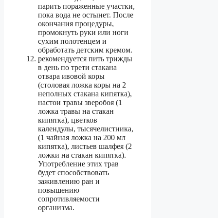
парить пораженные участки,
пока вода не остынет. После
окончания процедуры,
промокнуть руки или ноги
сухим полотенцем и
обработать детским кремом.
рекомендуется пить трижды
в день по трети стакана
отвара ивовой коры
(столовая ложка коры на 2
неполных стакана кипятка),
настои травы зверобоя (1
ложка травы на стакан
кипятка), цветков
календулы, тысячелистника,
(1 чайная ложка на 200 мл
кипятка), листьев шалфея (2
ложки на стакан кипятка).
Употребление этих трав
будет способствовать
заживлению ран и
повышению
сопротивляемости
организма.