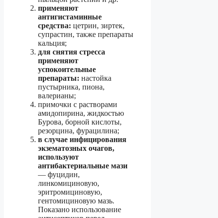
применяют
антигистаминные
средства:
цетрин, зиртек,
супрастин, также препараты
кальция;
для снятия стресса
применяют
успокоительные
препараты:
настойка
пустырника, пиона,
валерианы;
примочки с растворами
амидопирина, жидкостью
Бурова, борной кислоты,
резорцина, фурацилина;
в случае инфицирования
экзематозных очагов,
используют
антибактериальные мази
— фуцидин,
линкомициновую,
эритромициновую,
гентомициновую мазь.
Показано использование