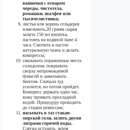
ванночки с отваром
череды, чистотела,
ромашки, шалфея или
тысячелистника;
листья или корень сельдерея
измельчить,20 грамм сырья
залить 150 мл кипятка,
настоять на водяной бане 4
часа. Смочить в настое
натуральную ткань и делать
компрессы;
смазывать пораженные места
солидолом, покрывать
сверху непромокаемой
бумагой и заматывать
бинтом. Сначала зуд
усилится, но потом пройдет.
Компресс держать один час,
кожу промыть прохладной
водой. Процедуру проводить
до стадии ремиссии;
насыпать в таз стакан
морской соли, залить двумя
литрами горячей воды.
Слегка остудить, затем