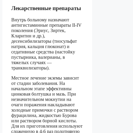
Лекарственные препараты
Внутрь больному назначают
антигистаминные препараты II-IV
поколения (Эриус, Зиртек,
Кларитин и др.),
десенсибилизаторы (тиосульфат
натрия, кальция глюконат) и
седативные средства (настойку
пустырника, валерианы, в
тяжелых случаях —
транквилизаторы).
Местное лечение экземы зависит
от стадии заболевания. На
начальном этапе эффективны
цинковая болтушка и мазь. При
незначительном мокнутии на
очаги поражения накладывают
холодные примочки с раствором
фурацилина, жидкостью Бурова
или раствором борной кислоты.
Для их приготовления используют
сложенную в 4-6 раз полотняную