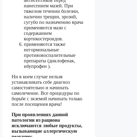
антисептиков перед
нанесением мазей. При
тяжелом течении болезни,
наличии трещин, эрозий,
сугубо по назначению врача
применяются мази с
содержанием
кортикостероидов.
применяются также
негормональные
противовоспалительные
препараты (диклофенак,
ибупрофен ).
Ни в коем случае нельзя
устанавливать себе диагноз
самостоятельно и начинать
самолечение. Все процедуры по
борьбе с экземой начинать только
после посещения врача!
При проявлениях данной
патологии из рациона
исключаются любые продукты,
вызывающие аллергическую
реакцию: