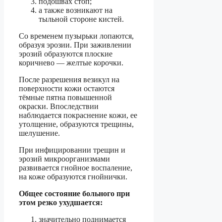
подошвах стоп;
а также возникают на
тыльной стороне кистей.
Со временем пузырьки лопаются,
образуя эрозии. При заживлении
эрозий образуются плоские
коричнево — желтые корочки.
После разрешения везикул на
поверхности кожи остаются
тёмные пятна повышенной
окраски. Впоследствии
наблюдается покраснение кожи, ее
утолщение, образуются трещины,
шелушение.
При инфицировании трещин и
эрозий микроорганизмами
развивается гнойное воспаление,
на коже образуются гнойнички.
Общее состояние больного при
этом резко ухудшается:
значительно поднимается