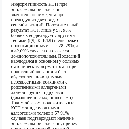
Информативность КСП при
эпидермальной аллергии
значительно ниже, чем при
предыдущих двух видах
сенсибилизаций. Положительный
результат КСП лишь у 57, 98%
больных коррелирует с другими
тестами (РДТК, РЛЛ) и еще реже с
провокационными — в 28, 29%, а
в 42,09% случаев он оказался
ложноположительным. Последний
наблюдался в основном у больных
с атопическим дерматитом и при
полисенсибилизации и был
обусловлен, по-видимому,
перекрестными реакциями с
родственными аллергенами
данной группы и другими
(домашней пылью, пищевыми).
Таким образом, положительные
КСП с эпидермальными
аллергенами только в 57,91%
случаев подтверждают наличие
эпидермальной аллергии, причем
почти с одинаковой частотой