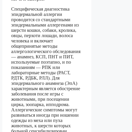
Специфическая диагностика
эпидермальной аллергии
проводится со стандартными
эпидермальными аллергенами из
шерсти кошки, собаки, кролика,
овцы, перхоти лошади, волоса
человека и включает
общепринятые методы
аллергологического обследования
— анамнез, КСП, ПНТ и ПИТ,
используемые поэтапно, и по
показаниям — РПК или
лабораторные методы (РАСТ,
РДТК, РДБК, РЛЛ). Для
эпидермального анамнеза (ЭпА)
характерным является обострение
заболевания после игры с
животными, при посещении
цирка, зоопарка, ипподрома.
Аллергические симптомы могут
развиваться иногда при ношении
одежды из меха или пуха
животных, к шерсти которых
больной сенсибилизирован.