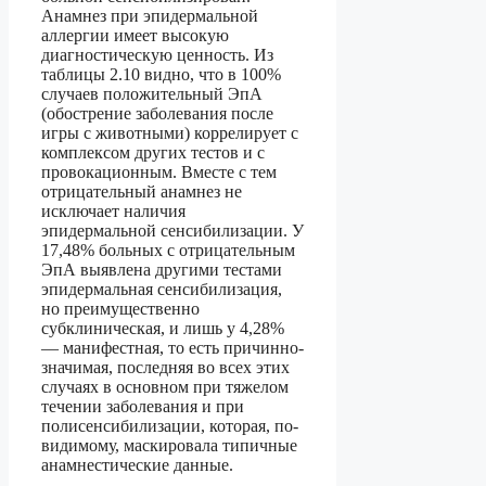
Анамнез при эпидермальной
аллергии имеет высокую
диагностическую ценность. Из
таблицы 2.10 видно, что в 100%
случаев положительный ЭпА
(обострение заболевания после
игры с животными) коррелирует с
комплексом других тестов и с
провокационным. Вместе с тем
отрицательный анамнез не
исключает наличия
эпидермальной сенсибилизации. У
17,48% больных с отрицательным
ЭпА выявлена другими тестами
эпидермальная сенсибилизация,
но преимущественно
субклиническая, и лишь у 4,28%
— манифестная, то есть причинно-
значимая, последняя во всех этих
случаях в основном при тяжелом
течении заболевания и при
полисенсибилизации, которая, по-
видимому, маскировала типичные
анамнестические данные.