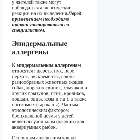
у жителей также могут
наблюдаться аллергические
реакции на их выделения.
Перед
применением необходимо
проконсультироваться со
специалистом.
Эпидермальные
аллергены
К
эпидермальным аллергенам
относятся : шерсть, пух, перо,
перхоть, экскременты, слюна
разнообразных животных (кошек,
собак, морских свинок, хомячков и
других грызунов, птиц, кроликов,
лошади, овцы, козы и т.д.), а также
насекомых (тараканы). Частым
этиологическим фактором
бронхиальной астмы у детей
является сухой корм (дафнии) для
аквариумных рыбок.
Основным аллергеном кошки