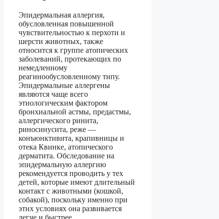
Эпидермальная аллергия,
обусловленная повышенной
чувствительностью к перхоти и
шерсти животных, также
относится к группе атопических
заболеваний, протекающих по
немедленному
реагинообусловленному типу.
Эпидермальные аллергены
являются чаще всего
этиологическим фактором
бронхиальной астмы, предастмы,
аллергического ринита,
риносинусита, реже —
конъюнктивита, крапивницы и
отека Квинке, атопического
дерматита. Обследование на
эпидермальную аллергию
рекомендуется проводить у тех
детей, которые имеют длительный
контакт с животными (кошкой,
собакой), поскольку именно при
этих условиях она развивается
легче и быстрее.