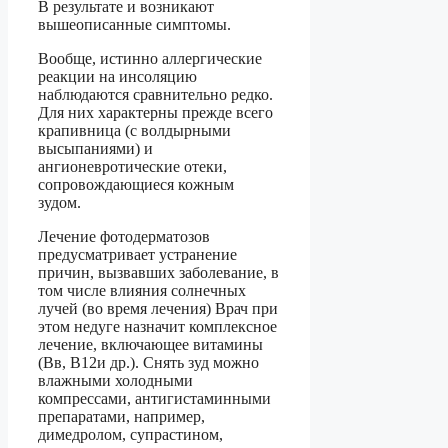
В результате и возникают
вышеописанные симптомы.
Вообще, истинно аллергические
реакции на инсоляцию
наблюдаются сравнительно редко.
Для них характерны прежде всего
крапивница (с волдырными
высыпаниями) и
ангионевротические отеки,
сопровождающиеся кожным
зудом.
Лечение фотодерматозов
предусматривает устранение
причин, вызвавших заболевание, в
том числе влияния солнечных
лучей (во время лечения) Врач при
этом недуге назначит комплексное
лечение, включающее витамины
(Вв, В12и др.). Снять зуд можно
влажными холодными
компрессами, антигистаминными
препаратами, например,
димедролом, супрастином,