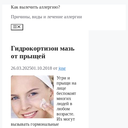
Перейти
Как вылечить аллергию?
к
Причины, виды и лечение аллергии
содержимому
Меню
Гидрокортизон мазь
от прыщей
26.03.2025
01.10.2018
от
jose
Угри и
прыщи на
лице
беспокоят
многих
людей в
любом
возрасте.
Их могут
вызывать гормональные