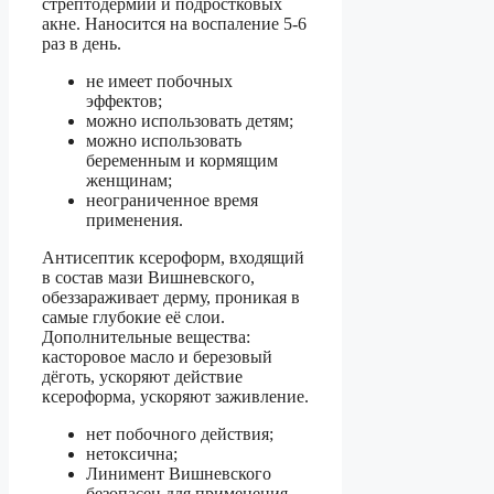
стрептодермии и подростковых
акне. Наносится на воспаление 5-6
раз в день.
не имеет побочных
эффектов;
можно использовать детям;
можно использовать
беременным и кормящим
женщинам;
неограниченное время
применения.
Антисептик ксероформ, входящий
в состав мази Вишневского,
обеззараживает дерму, проникая в
самые глубокие её слои.
Дополнительные вещества:
касторовое масло и березовый
дёготь, ускоряют действие
ксероформа, ускоряют заживление.
нет побочного действия;
нетоксична;
Линимент Вишневского
безопасен для применения