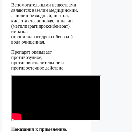
Вспомогательными веществами
являются: вазелин медицинский,
ланолин безводный, пентол,
кислота стеариновая, нипагин
(метилпарагидроксибензоат),
нипазол
(пропилпарагидроксибензоат),
вода очищенная.
Препарат оказывает
противозудное,
противовоспалительное и
противоотечное действие.
Показания к применению
.