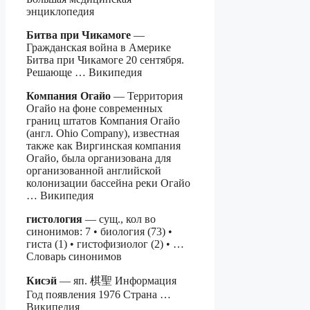
энциклопедия
Битва при Чикамоге
—
Гражданская война в Америке
Битва при Чикамоге 20 сентября.
Решающе … Википедия
Компания Огайо
— Территория
Огайо на фоне современных
границ штатов Компания Огайо
(англ. Ohio Company), известная
также как Виргинская компания
Огайо, была организована для
организованной английской
колонизации бассейна реки Огайо
… Википедия
гистология
— сущ., кол во
синонимов: 7 • биология (73) •
гиста (1) • гистофизиолог (2) • …
Словарь синонимов
Кисэй
— яп. 棋聖 Информация
Год появления 1976 Страна …
Википедия