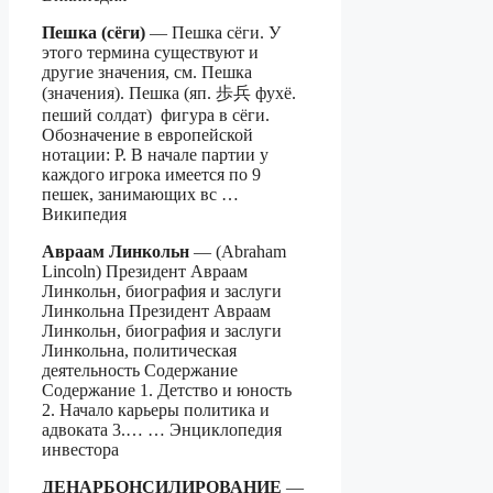
Пешка (сёги)
— Пешка сёги. У
этого термина существуют и
другие значения, см. Пешка
(значения). Пешка (яп. 歩兵 фухё.
пеший солдат) фигура в сёги.
Обозначение в европейской
нотации: P. В начале партии у
каждого игрока имеется по 9
пешек, занимающих вс …
Википедия
Авраам Линкольн
— (Abraham
Lincoln) Президент Авраам
Линкольн, биография и заслуги
Линкольна Президент Авраам
Линкольн, биография и заслуги
Линкольна, политическая
деятельность Содержание
Содержание 1. Детство и юность
2. Начало карьеры политика и
адвоката 3.… … Энциклопедия
инвестора
ДЕНАРБОНСИЛИРОВАНИЕ
—