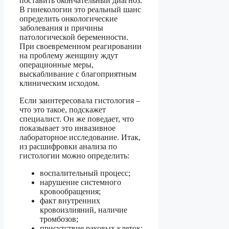
поставить окончательный диагноз.
В гинекологии это реальный шанс
определить онкологические
заболевания и причины
патологической беременности.
При своевременном реагировании
на проблему женщину ждут
операционные меры,
выскабливание с благоприятным
клиническим исходом.
Если заинтересовала гистология –
что это такое, подскажет
специалист. Он же поведает, что
показывает это инвазивное
лабораторное исследование. Итак,
из расшифровки анализа по
гистологии можно определить:
воспалительный процесс;
нарушение системного
кровообращения;
факт внутренних
кровоизлияний, наличие
тромбозов;
присутствие раковых клеток;