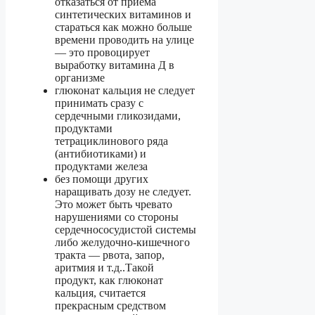
отказаться от приема
синтетических витаминов и
стараться как можно больше
времени проводить на улице
— это провоцирует
выработку витамина Д в
организме
глюконат кальция не следует
принимать сразу с
сердечными гликозидами,
продуктами
тетрациклинового ряда
(антибиотиками) и
продуктами железа
без помощи других
наращивать дозу не следует.
Это может быть чревато
нарушениями со стороны
сердечнососудистой системы
либо желудочно-кишечного
тракта — рвота, запор,
аритмия и т.д..Такой
продукт, как глюконат
кальция, считается
прекрасным средством