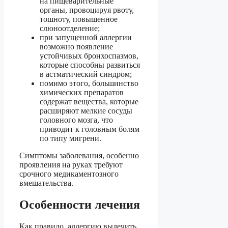
на пищеварительные
органы, провоцируя рвоту,
тошноту, повышенное
слюноотделение;
при запущенной аллергии
возможно появление
устойчивых бронхоспазмов,
которые способны развиться
в астматический синдром;
помимо этого, большинство
химических препаратов
содержат вещества, которые
расширяют мелкие сосуды
головного мозга, что
приводит к головным болям
по типу мигрени.
Симптомы заболевания, особенно
проявления на руках требуют
срочного медикаментозного
вмешательства.
Особенности лечения
Как правило, аллергию вылечить