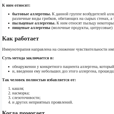
К ним относят:
бытовые аллергены.
К данной группе возбудителей алл
различные виды грибков, обитающих на сырых стенах, а 
пыльцевые аллергены.
К ним относят пыльцу некоторых
пищевые аллергены
(молочные продукты, цитрусовые)
Как работает
Иммунотерапия направлена на снижение чувствительности имм
Суть метода заключается в:
обнаружении у конкретного пациента аллергена, который
и, введении ему небольших доз этого аллергена, прошед
Так человек полностью избавляется от:
кашля;
насморка;
слезоточивости;
и других неприятных проявлений.
Когда помогает