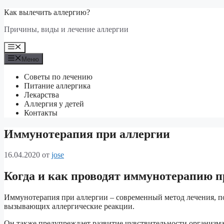
Перейти
Как вылечить аллергию?
к
Причины, виды и лечение аллергии
содержимому
Меню
Меню
Советы по лечению
Питание аллергика
Лекарства
Аллергия у детей
Контакты
Иммунотерапия при аллергии
16.04.2020
от
jose
Когда и как проводят иммунотерапию п
Иммунотерапия при аллергии – современный метод лечения, по
вызывающих аллергические реакции.
Он также предупреждает развитие чувствительности организма 