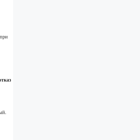
 при
отказ
ый.