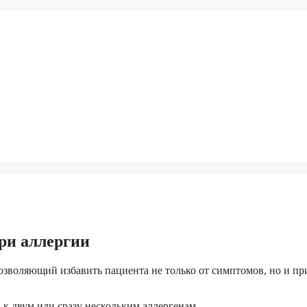
ри аллергии
зволяющий избавить пациента не только от симптомов, но и пр
к двум или сразу нескольким аллергенам.