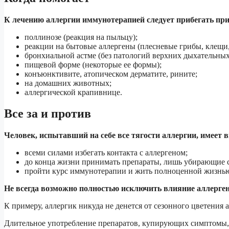
К лечению аллергии иммунотерапией следует прибегать при
поллинозе (реакция на пыльцу);
реакции на бытовые аллергены (плесневые грибы, клещи,
бронхиальной астме (без патологий верхних дыхательных
пищевой форме (некоторые ее формы);
конъюнктивите, атопическом дерматите, рините;
на домашних животных;
аллергической крапивнице.
Все за и против
Человек, испытавший на себе все тягости аллергии, имеет 
всеми силами избегать контакта с аллергеном;
до конца жизни принимать препараты, лишь убирающие 
пройти курс иммунотерапии и жить полноценной жизнь
Не всегда возможно полностью исключить влияние аллерген
К примеру, аллергик никуда не денется от сезонного цветения 
Длительное употребление препаратов, купирующих симптомы, 