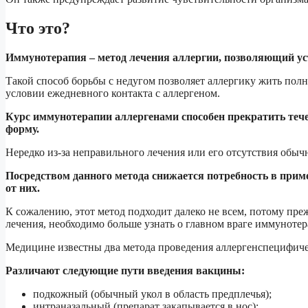
Что это?
Иммунотерапия – метод лечения аллергии, позволяющий ус
Такой способ борьбы с недугом позволяет аллергику жить пол
условии ежедневного контакта с аллергеном.
Курс иммунотерапии аллергенами способен прекратить тече
форму.
Нередко из-за неправильного лечения или его отсутствия обы
Посредством данного метода снижается потребность в прим
от них.
К сожалению, этот метод подходит далеко не всем, потому пре
лечения, необходимо больше узнать о главном враге иммунотер
Медицине известны два метода проведения аллергенспецифи
Различают следующие пути введения вакцины:
подкожный (обычный укол в область предплечья);
интраназальный (препарат закапывается в нос);