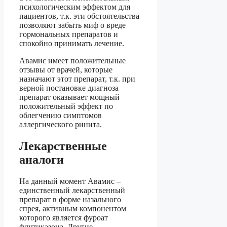
психологическим эффектом для
пациентов, т.к. эти обстоятельства
позволяют забыть миф о вреде
гормональных препаратов и
спокойно принимать лечение.
Авамис имеет положительные
отзывы от врачей, которые
назначают этот препарат, т.к. при
верной постановке диагноза
препарат оказывает мощный
положительный эффект по
облегчению симптомов
аллергического ринита.
Лекарственные
аналоги
На данный момент Авамис –
единственный лекарственный
препарат в форме назального
спрея, активным компонентом
которого является фуроат
флутиказона. Другие