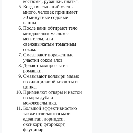
костюмы, рубашки, платья.
Когда высыпаний очень
много, человек принимает
30 минутные содовые
ванны.
После ванн обтирают тело
миндальным маслом с
ментолом, или
свежевыжатым томатным
соком.
Смазывают пораженные
участки соком алоэ.
Делают компрессы из
ромашки.
Смазывают волдыри мазью
из салициловой кислоты и
цинка.
Применяют отвары и настои
из коры дуба и
можжевельника.
Большой эффективностью
также отличаются мази
адвантан, лоринден,
оксикорт, фторокорт,
флуцинар.