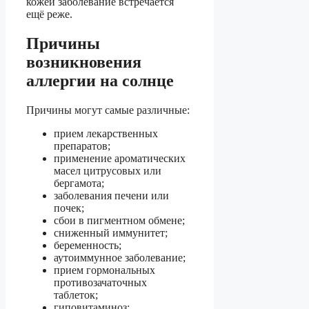
кожей заболевание встречается
ещё реже.
Причины
возникновения
аллергии на солнце
Причины могут самые различные:
прием лекарственных
препаратов;
применение ароматических
масел цитрусовых или
бергамота;
заболевания печени или
почек;
сбои в пигментном обмене;
сниженный иммунитет;
беременность;
аутоиммунное заболевание;
прием гормональных
противозачаточных
таблеток;
гиповитаминоз;