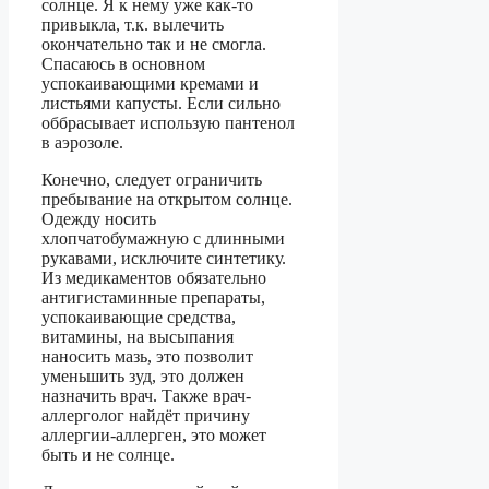
солнце. Я к нему уже как-то
привыкла, т.к. вылечить
окончательно так и не смогла.
Спасаюсь в основном
успокаивающими кремами и
листьями капусты. Если сильно
оббрасывает использую пантенол
в аэрозоле.
Конечно, следует ограничить
пребывание на открытом солнце.
Одежду носить
хлопчатобумажную с длинными
рукавами, исключите синтетику.
Из медикаментов обязательно
антигистаминные препараты,
успокаивающие средства,
витамины, на высыпания
наносить мазь, это позволит
уменьшить зуд, это должен
назначить врач. Также врач-
аллерголог найдёт причину
аллергии-аллерген, это может
быть и не солнце.