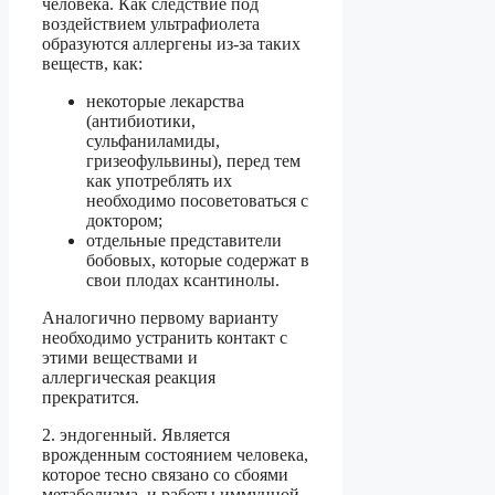
человека. Как следствие под
воздействием ультрафиолета
образуются аллергены из-за таких
веществ, как:
некоторые лекарства
(антибиотики,
сульфаниламиды,
гризеофульвины), перед тем
как употреблять их
необходимо посоветоваться с
доктором;
отдельные представители
бобовых, которые содержат в
свои плодах ксантинолы.
Аналогично первому варианту
необходимо устранить контакт с
этими веществами и
аллергическая реакция
прекратится.
2. эндогенный. Является
врожденным состоянием человека,
которое тесно связано со сбоями
метаболизма, и работы иммунной