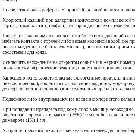
Посредством электрофореза хлористый кальций возможно ввод
Хлористый кальций при аллергии назначается в комплексной т
зиртек, зодак, кестин, телфаст, фенкарол для более стремительн
Людям, страдающим аллергическими болезнями, для наиболее 
избегать контакта с горячей либо весьма холодной водой (не п
переохлаждения, не брать руками снег), по окончании приня
средствами для кожи.
Исключить нахождение на открытом солнце и в жарких помеще
появлялись аллергические реакции, и ацетилсалициловую кисл
Запрещено использовать опасные аллергенные продукты питан
цветов, шоколад), сократить потребление сладостей, морепрод
доктора вероятно использование седативных препаратов для п
Подкожное либо внутримышечное введение хлористого кальция
При попадании препарата под кожу либо в мышцу необходимо 
ввести раствор сульфата магния (25%) 10 мл либо аналогичное
димедрола (1%) 1 мл.
Хлористый кальций вводится весьма медлительно для предотв