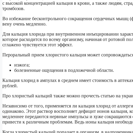
с высокой концентрацией кальция в крови, а также людям, ст
тромбозов.
Во избежание бесконтрольного сокращения сердечных мышц (ф
вену очень медленно.
Для кальция хлорида при внутривенном инъецировании характ
которое расходится по всему организму, начиная от ротовой по
сглажено чувствуется этот эффект.
Пероральный прием хлористого кальция может сопровождать
изжога;
болезненные ощущения в подложечной области.
Кальция хлорид в ампулах в среднем имеет стоимость в аптеках: 
рублей.
Про хлористый кальций также можно прочесть статью на украин
Независимо от того, применяется ли кальция хлорид от аллерги
одинаково. Этот раствор восполняет дефицит ионов кальция, к
медленнее передаются нервные импульсы и хуже сокращаются 
привести к различным проблемам. Ведь ионы кальция необход
Когда хлористый кальций попадает в организм, в надпочечник