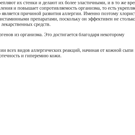
епляют их стенки и делают их более эластичными, и в то же вр
ления и повышает сопротивляемость организма, то есть укрепля
ю является причиной развития аллергии. Именно поэтому хлори
гистаминными препаратами, поскольку он эффективен не столько
х лекарственных средств.
генов из организма. Это достигается благодаря некоторому
нии всех видов аллергических реакций, начиная от кожной сыпи
 отечность и гиперемию кожи.