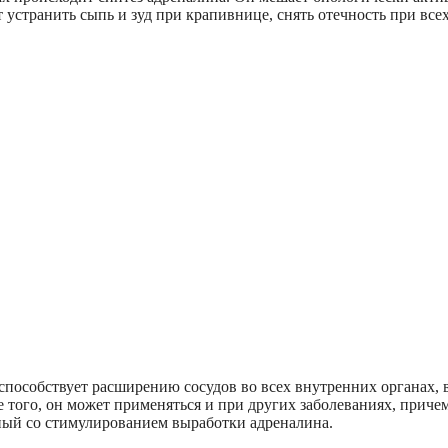
т устранить сыпь и зуд при крапивнице, снять отечность при все
пособствует расширению сосудов во всех внутренних органах, 
е того, он может применяться и при других заболеваниях, приче
анный со стимулированием выработки адреналина.