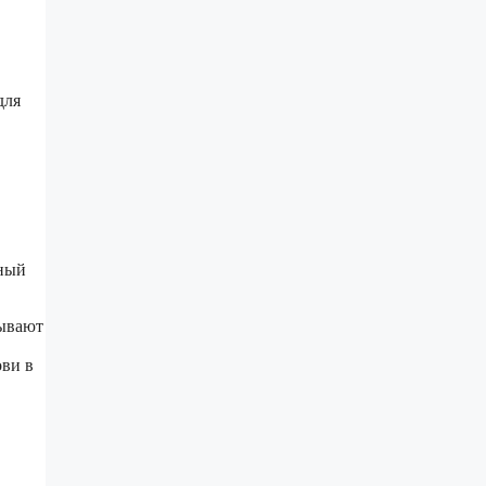
для
бный
вывают
ви в