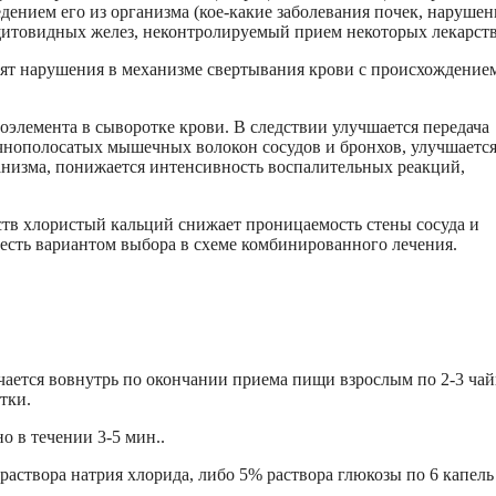
нием его из организма (кое-какие заболевания почек, нарушен
итовидных желез, неконтролируемый прием некоторых лекарств
дят нарушения в механизме свертывания крови с происхождение
элемента в сыворотке крови. В следствии улучшается передача
ечнополосатых мышечных волокон сосудов и бронхов, улучшаетс
анизма, понижается интенсивность воспалительных реакций,
ств хлористый кальций снижает проницаемость стены сосуда и
 есть вариантом выбора в схеме комбинированного лечения.
чается вовнутрь по окончании приема пищи взрослым по 2-3 ча
утки.
о в течении 3-5 мин..
раствора натрия хлорида, либо 5% раствора глюкозы по 6 капель