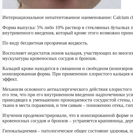
Интернациональное непатентованное наименование: Calcium ch
Форма выпуска: 5% либо 10% раствор в стеклянных бутылках по
внутривенного введения, который кроме этого возможно прини
По виду бесцветная прозрачная жидкость.
Восполняет недостаток ионов кальция, участвующих во многих
мускулатуры кровеносных сосудов и бронхов.
Кальций крови находится в связанном и свободном (ионизиров
ионизированная форма. При применении хлористого кальция на
эффект.
Механизм основного антиаллергического действия хлористого 
его тем, что при его внутривенном введении надпочечники ус
приводящих к уменьшению проницаемости сосудистой стены, 
ткани в места поражения, и тем самым – понижению отека, ги
Изучения продемонстрировали, что в ионизированной форме 
кровеносных сосудов и бронхов – устраняется крапивница, дерм
Гипокальциемия – патологическое общее состояние здоровья, 