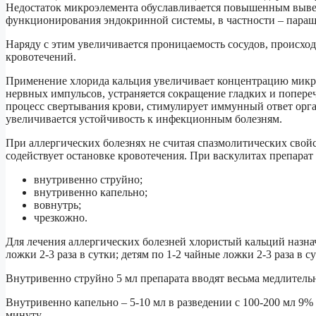
Недостаток микроэлемента обуславливается повышенным выведе
функционирования эндокринной системы, в частности – паращ
Наряду с этим увеличивается проницаемость сосудов, происхо
кровотечений.
Применение хлорида кальция увеличивает концентрацию микро
нервных импульсов, устраняется сокращение гладких и попер
процесс свертывания крови, стимулирует иммунный ответ орг
увеличивается устойчивость к инфекционным болезням.
При аллергических болезнях не считая спазмолитических свой
содействует остановке кровотечения. При васкулитах препарат
внутривенно струйно;
внутривенно капельно;
вовнутрь;
чрезкожно.
Для лечения аллергических болезней хлористый кальций назна
ложки 2-3 раза в сутки; детям по 1-2 чайные ложки 2-3 раза в с
Внутривенно струйно 5 мл препарата вводят весьма медлительн
Внутривенно капельно – 5-10 мл в разведении с 100-200 мл 9% 
минуту.