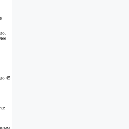
в
ло,
лее
 до 45
тке
ивным