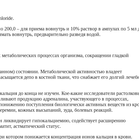
loride.
 200,0 – для приема вовнутрь и 10% раствор в ампулах по 5 мл 
мать вовнутрь, предварительно разведя водой.
 метаболических процессах организма, сокращении гладкой
анном) состоянии. Метаболической активностью владеет
сыщается депо в костной ткани, что снабжает его долгий лече
кальция до конца не изучен. Кое-какие исследователи растолко
иливают продукцию адреналина, участвующего в процессах,
понижению поступления биологически активных веществ из кро
перемии, кожных высыпаний, зуда, болевых реакций.
он ликвидирует гипокальциемию, содействует расширению
атит, астматический статус.
при котором понижается концентрация ионов кальция в крови.