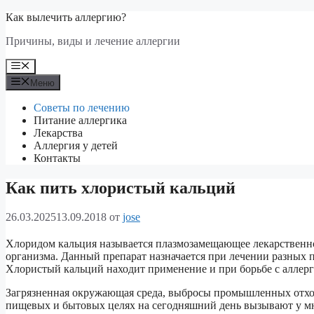
Перейти
Как вылечить аллергию?
к
Причины, виды и лечение аллергии
содержимому
Меню
Меню
Советы по лечению
Питание аллергика
Лекарства
Аллергия у детей
Контакты
Как пить хлористый кальций
26.03.2025
13.09.2018
от
jose
Хлоридом кальция называется плазмозамещающее лекарственно
организма. Данный препарат назначается при лечении разных 
Хлористый кальций находит применение и при борьбе с аллерг
Загрязненная окружающая среда, выбросы промышленных отход
пищевых и бытовых целях на сегодняшний день вызывают у мн