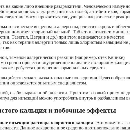
та на какие-либо внешние раздражители. Человеческой иммунн
действием мощных электромагнитных полей, антибиотиков, горм
ак следствие могут проявиться следующие аллергические реакци
зма токсические вещества и аллергены, очистить кровь и облегч
ергии помогает хлористый кальций. Таблетки антигистаминных
стин, Тавегил, Цетрин и др.) при этом назначаются в качестве
, так как терапия аллергии только лишь хлористым кальцием не 
атов.
ой, тяжелой аллергической реакции (например, отек Квинке),
мо срочно провести внутривенное вливание с хлоридом кальция
 также требуется применение гормональных средств.
альций: это может вызвать опасные последствия. Целесообразно
ерапии определяется опытным специалистом.
ной, слабо выраженной аллергии. При этом разовый прием не 
 ампул для инъекций можно употреблять внутрь в разбавленном в
стого кальция и побочные эффекты
ые инъекции раствора хлористого кальция
! Это может вызва
 препарата. Данное лекарственное средство противопоказано пац