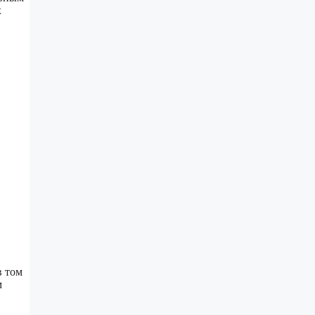
х
в том
м