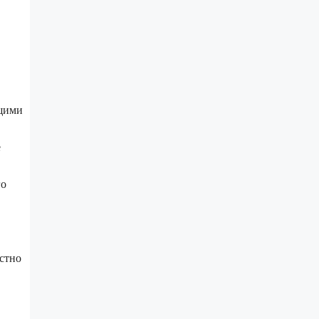
ющими
е
го
стно