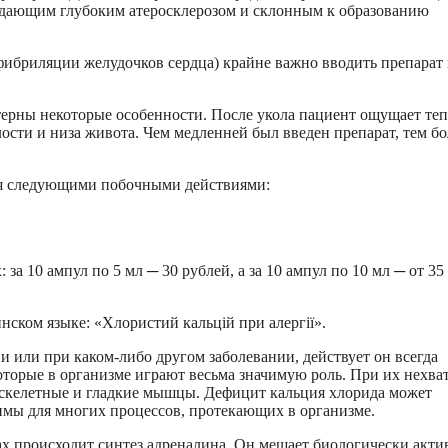
радающим глубоким атеросклерозом и склонным к образованию
ибриляции желудочков сердца) крайне важно вводить препарат 
ерны некоторые особенности. После укола пациент ощущает теп
лости и низа живота. Чем медленней был введен препарат, тем бо
ся следующими побочными действиями:
за 10 ампул по 5 мл ─ 30 рублей, а за 10 ампул по 10 мл ─ от 35
ском языке: «Хлористий кальцій при алергії».
и или при каком-либо другом заболевании, действует он всегда
оторые в организме играют весьма значимую роль. При их нехва
скелетные и гладкие мышцы. Дефицит кальция хлорида может
имы для многих процессов, протекающих в организме.
ах происходит синтез адреналина. Он мешает биологически акт