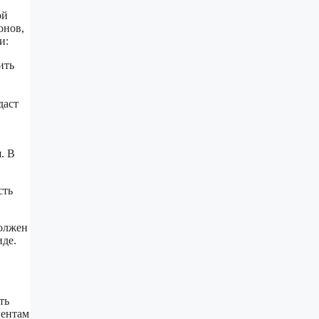
ой
онов,
и:
ить
даст
. В
сть
должен
иде.
ть
иентам