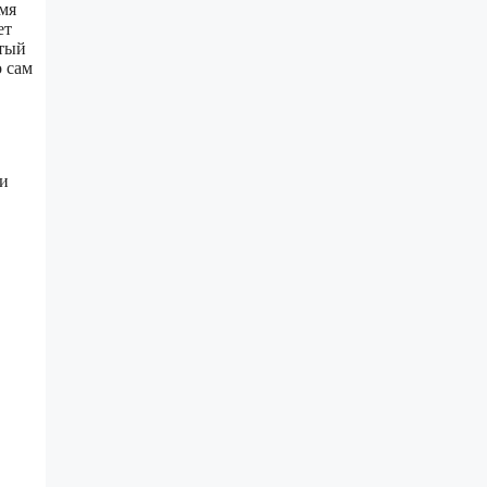
емя
ет
стый
 сам
 и