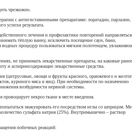
ить чрезкожно.
ерапии с антигистаминными препаратами: лоратадин, парлазин,
ого успехи результата.
действенного лечения и профилактики повторений направляться
ринимать тёплую ванну, исключить посещение саун, бани,
тия водных процедур пользоваться мягким полотенцем, увлажня
ниях, не принимать лекарственные препараты, на каковые ране
оту и аспиринсодержащие лекарственные средства.
ия (цитрусовые, овощи и фрукты красного, оранжевого и желто
уктов, куриного мяса и яиц). При необходимости по назначению
онижения возбудимости нервной системы.
 провоцирует некроз ткани в месте введения.
попытаться эвакуировать его посредством иглы со шприцом. Ме
 количество сульфата натрия (25%). Внутримышечно – раствор
ращения побочных реакций: