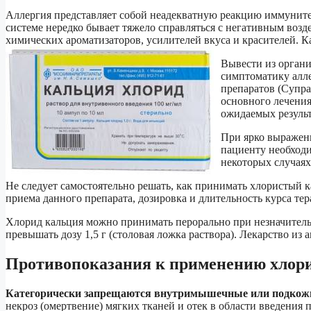
Аллергия представляет собой неадекватную реакцию иммуните
системе нередко бывает тяжело справляться с негативным воз
химических ароматизаторов, усилителей вкуса и красителей. К
Вывести из органи
симптоматику алл
препаратов (Супра
основного лечения
ожидаемых результ
При ярко выраженн
пациенту необходи
некоторых случаях
Не следует самостоятельно решать, как принимать хлористый к
приема данного препарата, дозировка и длительность курса т
Хлорид кальция можно принимать перорально при незначитель
превышать дозу 1,5 г (столовая ложка раствора). Лекарство из
Противопоказания к применению хлори
Категорически запрещаются внутримышечные или подкожн
некроз (омертвение) мягких тканей и отек в области введения