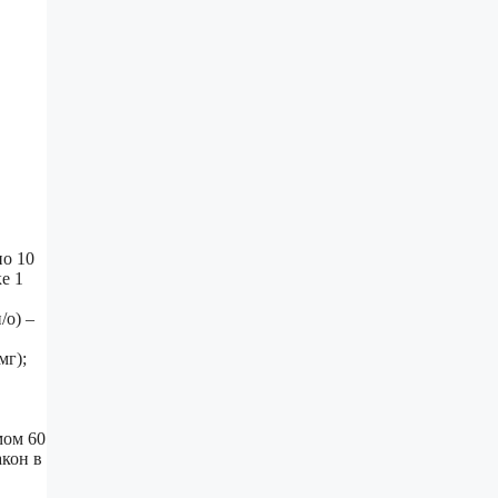
о 10
е 1
/о) –
мг);
мом 60
акон в