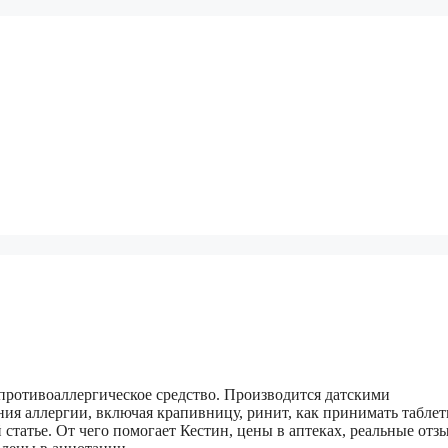
противоаллергическое средство. Производится датскими
ия аллергии, включая крапивницу, ринит, как принимать таблет
той статье. От чего помогает Кестин, цены в аптеках, реальные от