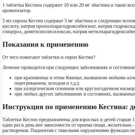
1 таблетка Кестина содержит 10 или 20 мг эбастина и такие в
ароматизатор.
5 мл сиропа Кестин содержат 5 мг эбастина и следующие вспо
кислоту, натрия пропилпарагидроксибензоат, натрия гидроксид
глицерол, диметилполисилоксан, натрия метилпарагидроксибе
Показания к применению
От чего помогают таблетки и сироп Кестин?
Лечение проводится при следующих заболеваниях и состояния
при крапивнице и отеке Квинке, вызванном любыми алле
перегреванием, холодом и т.д.);
при аллергическом сезонном или круглогодичном насмо
при любых других заболеваниях и состояниях, вызванн
Инструкция по применению Кестина: д
Таблетки Кестин предназначены для взрослых и детей старше 1
один раз в день вне зависимости от приема пищи, желательно – 
растворения. Пациентам с тяжелыми нарушениями функции печ