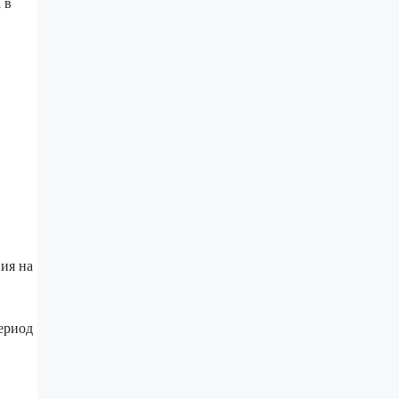
 в
ия на
ериод