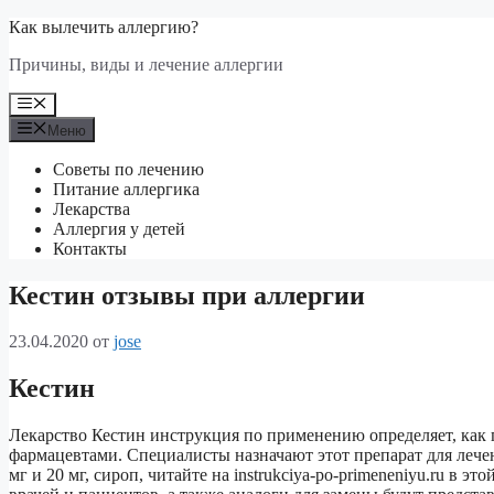
Перейти
Как вылечить аллергию?
к
Причины, виды и лечение аллергии
содержимому
Меню
Меню
Советы по лечению
Питание аллергика
Лекарства
Аллергия у детей
Контакты
Кестин отзывы при аллергии
23.04.2020
от
jose
Кестин
Лекарство Кестин инструкция по применению определяет, как 
фармацевтами. Специалисты назначают этот препарат для лечен
мг и 20 мг, сироп, читайте на instrukciya-po-primeneniyu.ru в э