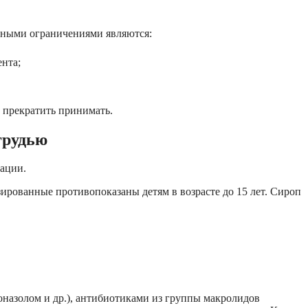
тными ограничениями являются:
нта;
о прекратить принимать.
грудью
тации.
ированные противопоказаны детям в возрасте до 15 лет. Сироп
оназолом и др.), антибиотиками из группы макролидов