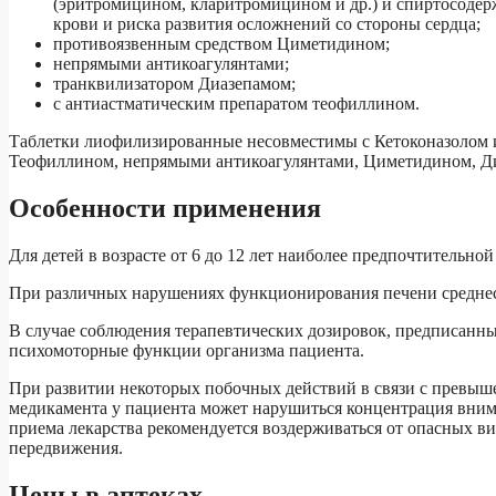
(эритромицином, кларитромицином и др.) и спиртосоде
крови и риска развития осложнений со стороны сердца;
противоязвенным средством Циметидином;
непрямыми антикоагулянтами;
транквилизатором Диазепамом;
с антиастматическим препаратом теофиллином.
Таблетки лиофилизированные несовместимы с Кетоконазолом 
Теофиллином, непрямыми антикоагулянтами, Циметидином, Д
Особенности применения
Для детей в возрасте от 6 до 12 лет наиболее предпочтительной
При различных нарушениях функционирования печени среднесу
В случае соблюдения терапевтических дозировок, предписанны
психомоторные функции организма пациента.
При развитии некоторых побочных действий в связи с превыш
медикамента у пациента может нарушиться концентрация внима
приема лекарства рекомендуется воздерживаться от опасных в
передвижения.
Цены в аптеках