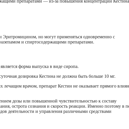
ржащими препаратами — из-за повышения концентрации Кестина
и Эритромицином, но могут применяться одновременно с
иазепамом и спиртосодержащими препаратами.
 является форма выпуска в виде сиропа.
точная дозировка Кестина не должна быть больше 10 мг.
х лечащим врачом, препарат Кестин не оказывает прямого влиян
ением дозы или повышенной чувствительностью к составу
ния, острота сознания и скорость реакции. Именно поэтому в п
идов деятельности и управления различными средствами