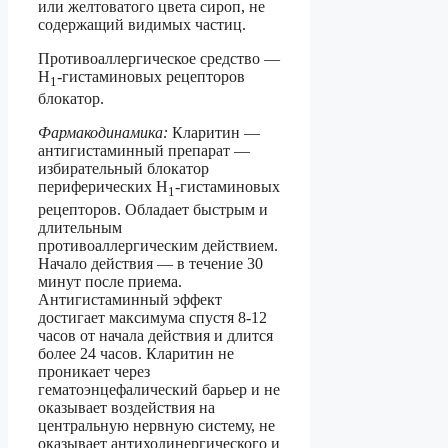
или желтоватого цвета сироп, не
содержащий видимых частиц.
Противоаллергическое средство —
Н
-гистаминовых рецепторов
1
блокатор.
Фармакодинамика:
Кларитин —
антигистаминный препарат —
избирательный блокатор
периферических Н
-гистаминовых
1
рецепторов. Обладает быстрым и
длительным
противоаллергическим действием.
Начало действия — в течение 30
минут после приема.
Антигистаминный эффект
достигает максимума спустя 8-12
часов от начала действия и длится
более 24 часов. Кларитин не
проникает через
гематоэнцефалический барьер и не
оказывает воздействия на
центральную нервную систему, не
оказывает антихолинергического и