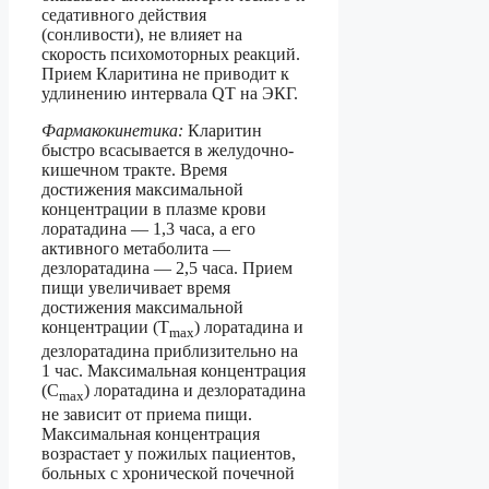
седативного действия
(сонливости), не влияет на
скорость психомоторных реакций.
Прием Кларитина не приводит к
удлинению интервала QT на ЭКГ.
Фармакокинетика:
Кларитин
быстро всасывается в желудочно-
кишечном тракте. Время
достижения максимальной
концентрации в плазме крови
лоратадина — 1,3 часа, а его
активного метаболита —
дезлоратадина — 2,5 часа. Прием
пищи увеличивает время
достижения максимальной
концентрации (Т
) лоратадина и
max
дезлоратадина приблизительно на
1 час. Максимальная концентрация
(С
) лоратадина и дезлоратадина
max
не зависит от приема пищи.
Максимальная концентрация
возрастает у пожилых пациентов,
больных с хронической почечной