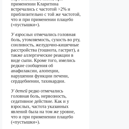
применении Кларитина
встречались с частотой >2% и
приблизительно с той же частотой,
что и при применении плацебо
(«пустышки»).
У взрослых
отмечались головная
боль, утомляемость, сухость во рту,
сонливость, желудочно-кишечные
расстройства (тошнота, гастрит), а
также аллергические реакции в
виде сыпи. Кроме того, имелись
редкие сообщения об
анафилаксии, алопеции,
нарушении функции печени,
сердцебиении, тахикардии.
У детей
редко отмечались
головная боль, нервозность,
седативное действие. Как и у
взрослых, частота указанных
явлений была на том же уровне,
что и при применении плацебо
(«пустышки»).