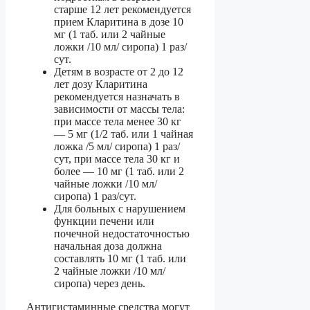
старше 12 лет рекомендуется
прием Кларитина в дозе 10
мг (1 таб. или 2 чайные
ложки /10 мл/ сиропа) 1 раз/
сут.
Детям в возрасте от 2 до 12
лет дозу Кларитина
рекомендуется назначать в
зависимости от массы тела:
при массе тела менее 30 кг
— 5 мг (1/2 таб. или 1 чайная
ложка /5 мл/ сиропа) 1 раз/
сут, при массе тела 30 кг и
более — 10 мг (1 таб. или 2
чайные ложки /10 мл/
сиропа) 1 раз/сут.
Для больных с нарушением
функции печени или
почечной недостаточностью
начальная доза должна
составлять 10 мг (1 таб. или
2 чайные ложки /10 мл/
сиропа) через день.
Антигистаминные средства могут