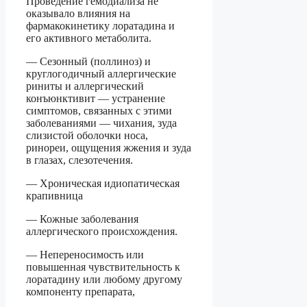
Проведение гемодиализа не
оказывало влияния на
фармакокинетику лоратадина и
его активного метаболита.
— Сезонный (поллиноз) и
круглогодичный аллергические
риниты и аллергический
конъюнктивит — устранение
симптомов, связанных с этими
заболеваниями — чихания, зуда
слизистой оболочки носа,
ринореи, ощущения жжения и зуда
в глазах, слезотечения.
— Хроническая идиопатическая
крапивница
— Кожные заболевания
аллергического происхождения.
— Непереносимость или
повышенная чувствительность к
лоратадину или любому другому
компоненту препарата,