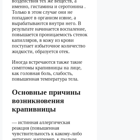
воздействия тех же веществ, а
именно, гистамина и серотонина .
Только в этом случае они не
попадают в организм извне, а
вырабатываются внутри него. В
результате начинается воспаление,
повышается проницаемость стенок
капилляров, в кожу из крови
поступает избыточное количество
жидкости, образуется отек.
Иногда встречаются также такие
симптомы крапивницы на лице,
как головная боль, слабость,
повышенная температура тела.
Основные причины
возникновения
крапивницы
— истинная аллергическая
реакция (повышенная
чувствительность к какому-либо
антигену, например, к пыльце