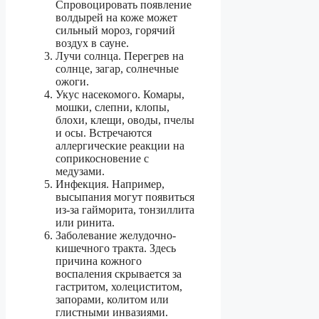
Спровоцировать появление
волдырей на коже может
сильный мороз, горячий
воздух в сауне.
Лучи солнца. Перегрев на
солнце, загар, солнечные
ожоги.
Укус насекомого. Комары,
мошки, слепни, клопы,
блохи, клещи, оводы, пчелы
и осы. Встречаются
аллергические реакции на
соприкосновение с
медузами.
Инфекция. Например,
высыпания могут появиться
из-за гайморита, тонзиллита
или ринита.
Заболевание желудочно-
кишечного тракта. Здесь
причина кожного
воспаления скрывается за
гастритом, холециститом,
запорами, колитом или
глистными инвазиями.