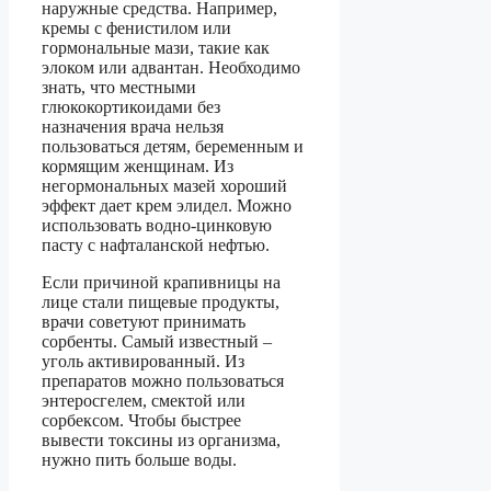
наружные средства. Например,
кремы с фенистилом или
гормональные мази, такие как
элоком или адвантан. Необходимо
знать, что местными
глюкокортикоидами без
назначения врача нельзя
пользоваться детям, беременным и
кормящим женщинам. Из
негормональных мазей хороший
эффект дает крем элидел. Можно
использовать водно-цинковую
пасту с нафталанской нефтью.
Если причиной крапивницы на
лице стали пищевые продукты,
врачи советуют принимать
сорбенты. Самый известный –
уголь активированный. Из
препаратов можно пользоваться
энтеросгелем, смектой или
сорбексом. Чтобы быстрее
вывести токсины из организма,
нужно пить больше воды.