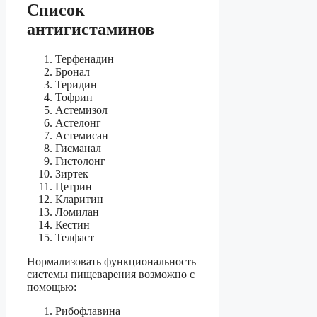
Список
антигистаминов
Терфенадин
Бронал
Теридин
Тофрин
Астемизол
Астелонг
Астемисан
Гисманал
Гистолонг
Зиртек
Цетрин
Кларитин
Ломилан
Кестин
Телфаст
Нормализовать функциональность
системы пищеварения возможно с
помощью:
Рибофлавина