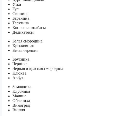
Утка
Гусь
Свинина
Баранина
Телятина
Копченые колбасы
Деликатесы
Белая смородина
Крыжовник
Белая черешня
Брусника
Черника
Черная и красная смородина
Клюква
Арбуз
Земляника
Клубника
Малина
Облепиха
Виноград
Вишня