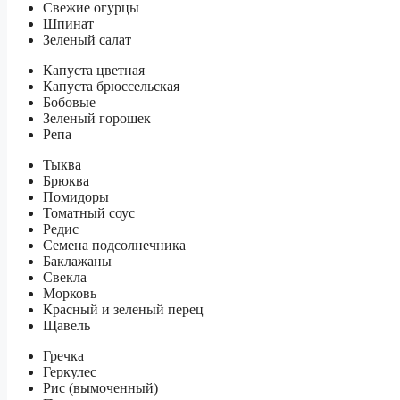
Свежие огурцы
Шпинат
Зеленый салат
Капуста цветная
Капуста брюссельская
Бобовые
Зеленый горошек
Репа
Тыква
Брюква
Помидоры
Томатный соус
Редис
Семена подсолнечника
Баклажаны
Свекла
Морковь
Красный и зеленый перец
Щавель
Гречка
Геркулес
Рис (вымоченный)