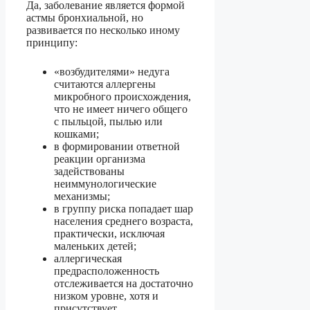
Да, заболевание является формой
астмы бронхиальной, но
развивается по несколько иному
принципу:
«возбудителями» недуга
считаются аллергены
микробного происхождения,
что не имеет ничего общего
с пыльцой, пылью или
кошками;
в формировании ответной
реакции организма
задействованы
неиммунологические
механизмы;
в группу риска попадает шар
населения среднего возраста,
практически, исключая
маленьких детей;
аллергическая
предрасположенность
отслеживается на достаточно
низком уровне, хотя и
присутствует.