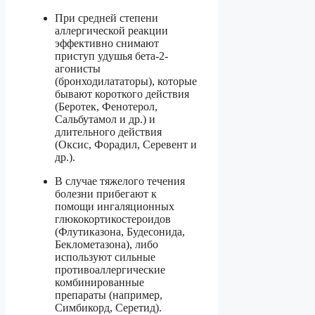
При средней степени
аллергической реакции
эффективно снимают
приступ удушья бета-2-
агонисты
(бронходилататоры), которые
бывают короткого действия
(Беротек, Фенотерол,
Сальбутамол и др.) и
длительного действия
(Оксис, Форадил, Серевент и
др.).
В случае тяжелого течения
болезни прибегают к
помощи ингаляционных
глюкокортикостероидов
(Флутиказона, Будесонида,
Беклометазона), либо
используют сильные
противоаллергические
комбинированные
препараты (например,
Симбикорд, Серетид).