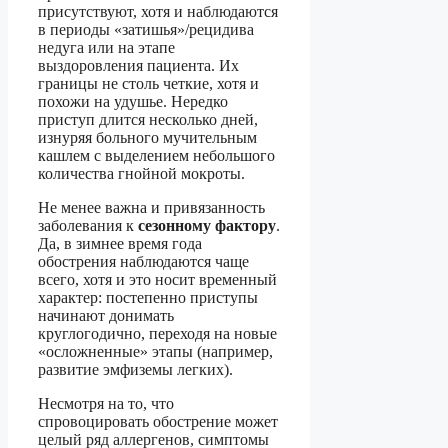
присутствуют, хотя и наблюдаются
в периоды «затишья»/рецидива
недуга или на этапе
выздоровления пациента. Их
границы не столь четкие, хотя и
похожи на удушье. Нередко
приступ длится несколько дней,
изнуряя больного мучительным
кашлем с выделением небольшого
количества гнойной мокроты.
Не менее важна и привязанность
заболевания к
сезонному фактору
.
Да, в зимнее время года
обострения наблюдаются чаще
всего, хотя и это носит временный
характер: постепенно приступы
начинают донимать
круглогодично, переходя на новые
«осложненные» этапы (например,
развитие эмфиземы легких).
Несмотря на то, что
спровоцировать обострение может
целый ряд аллергенов, симптомы