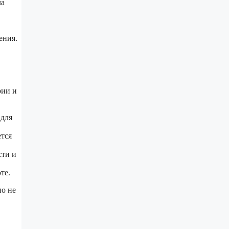
ла
ения.
рии и
 для
ется
сти и
те.
о не