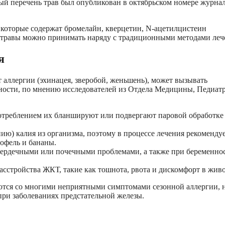
ый перечень трав был опубликован в октябрьском номере журна
, которые содержат бромелайн, кверцетин, N-ацетилцистеин
 травы можно принимать наряду с традиционными методами леч
я
 аллергии (эхинацея, зверобой, женьшень), может вызывать
ьности, по мнению исследователей из Отдела Медицины, Педиат
потреблением их бланшируют или подвергают паровой обработке
) калия из организма, поэтому в процессе лечения рекоменду
тофель и бананы.
 сердечными или почечными проблемами, а также при беременно
асстройства ЖКТ, такие как тошнота, рвота и дискомфорт в живо
тся со многими неприятными симптомами сезонной аллергии, н
ри заболеваниях предстательной железы.