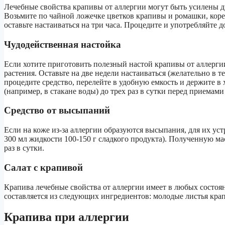
Лечебные свойства крапивы от аллергии могут быть усилены д
Возьмите по чайной ложечке цветков крапивы и ромашки, корен
оставьте настаиваться на три часа. Процедите и употребляйте до
Чудодейственная настойка
Если хотите приготовить полезный настой крапивы от аллергии
растения. Оставьте на две недели настаиваться (желательно в 
процедите средство, перелейте в удобную емкость и держите в
(например, в стакане воды) до трех раз в сутки перед приемам
Средство от высыпаний
Если на коже из-за аллергии образуются высыпания, для их у
300 мл жидкости 100-150 г сладкого продукта). Полученную ма
раз в сутки.
Салат с крапивой
Крапива лечебные свойства от аллергии имеет в любых состоян
составляется из следующих ингредиентов: молодые листья крап
Крапива при аллергии