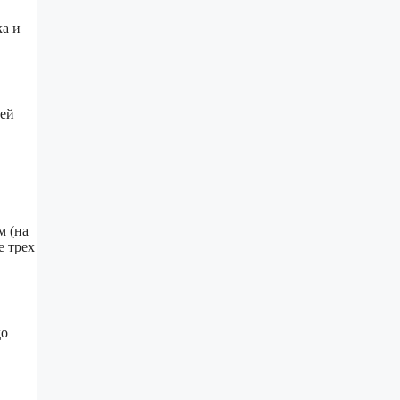
ка и
лей
м (на
е трех
до