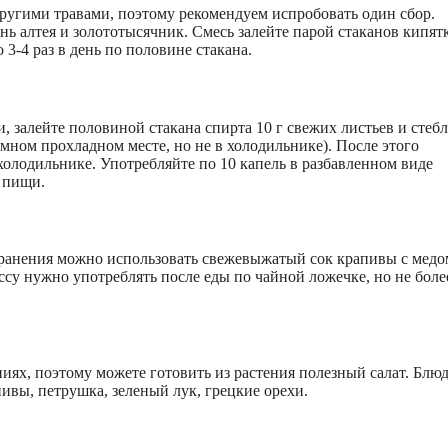
ругими травами, поэтому рекомендуем испробовать один сбор.
ь алтея и золототысячник. Смесь залейте парой стаканов кипят
 3-4 раз в день по половине стакана.
, залейте половиной стакана спирта 10 г свежих листьев и стеб
темном прохладном месте, но не в холодильнике). После этого
 холодильнике. Употребляйте по 10 капель в разбавленном виде
и пищи.
странения можно использовать свежевыжатый сок крапивы с медо
ссу нужно употреблять после еды по чайной ложечке, но не боле
иях, поэтому можете готовить из растения полезный салат. Блю
ивы, петрушка, зеленый лук, грецкие орехи.