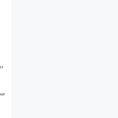
ил
рые