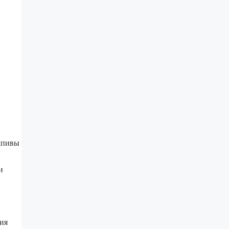
апивы
и
ия