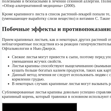
полезными и безопасными в лечении сезонной аллергии. Полн
«Обзор альтернативной медицины» (2000).
Кроме крапивного листа в список растений-лекарей попали те
(уменьшающее выработку слизи вещество) и витамин C. Такие
Побочные эффекты и противопоказани
Прием крапивных листьев, как и некоторых других растений от
неблагоприятные последствия из-за реакции гиперчувствител
Офтальмологии в Нью-Джерси.
Свежие листья могут привести к сыпи, поэтому перед у
уменьшения жгучих свойств.
Листья крапивы способствуют выщелачиванию (вымыванию
кушать больше богатых калием продуктов, таких как кар
Данный метод лечения не следует использовать людям с
кормлении грудью.
В некоторых случаях крапивные листья могут вызывать р
Сублимированные листья крапивы довольно успешно справляю
крапивный корень, который травники в основном используют п