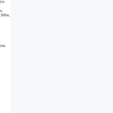
ya-
w,
 300w,
ень