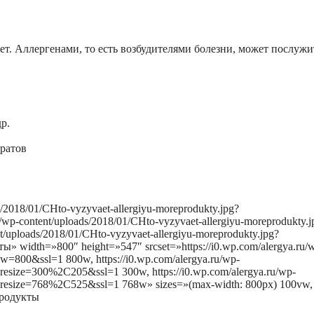
ает. Аллергенами, то есть возбудителями болезни, может послужи
р.
ратов
ds/2018/01/CHto-vyzyvaet-allergiyu-moreprodukty.jpg?
u/wp-content/uploads/2018/01/CHto-vyzyvaet-allergiyu-moreprodukty.j
t/uploads/2018/01/CHto-vyzyvaet-allergiyu-moreprodukty.jpg?
width=»800″ height=»547″ srcset=»https://i0.wp.com/alergya.ru/
?w=800&ssl=1 800w, https://i0.wp.com/alergya.ru/wp-
?resize=300%2C205&ssl=1 300w, https://i0.wp.com/alergya.ru/wp-
pg?resize=768%2C525&ssl=1 768w» sizes=»(max-width: 800px) 100vw,
продукты