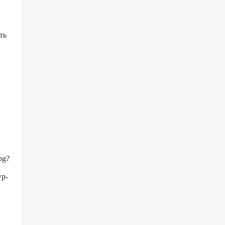
ть
pg?
wp-