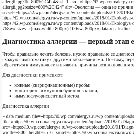
allergii.jpg?fit=800%2C424&ssl=1″ src=»https://i2.wp.com/alergya.
allergii.jpg?resize=800%2C424″ alt=»Экология — одна из причи
srcset=»https://i2.wp.com/alergya.ru/wp-content/uploads/2018/01/Ek
https://i2.wp.com/alergya.ru/wp-content/uploads/2018/01/Ekologiya
https://i2.wp.com/alergya.ru/wp-content/uploads/2018/01/Ekologiya
768w» sizes=»(max-width: 800px) 100vw, 800px» data-recalc-di
Диагностика аллергии — первый этап е
Чтобы правильно лечить болезнь, нужно правильно ее диагнос
схожую симптоматику с другими заболеваниями. Поэтому, пер
обратиться к иммунологу и выявить причины возникновения з
Для диагностики применяют:
кожные (скарификационные) пробы;
мониторинг иммуноглобулинов в крови;
иммунофлуорисцентный метод.
Диагностика аллергии
» data-medium-file=»https://i0.wp.com/alergya.ru/wp-content/upload
file=»https://i0.wp.com/alergya.ru/wp-content/uploads/2018/01/Diag
src=»https://i0.wp.com/alergya.ru/wp-content/uploads/2018/01/Dia
width=»800″ height=»516″ srcset=»https://i0.wp.com/alergya.ru/wp-