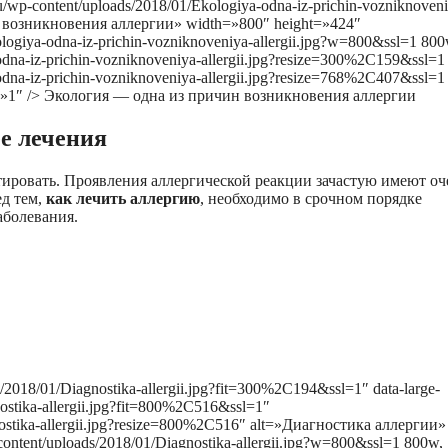
ru/wp-content/uploads/2018/01/Ekologiya-odna-iz-prichin-vozniknoveni
н возникновения аллергии» width=»800″ height=»424″
ologiya-odna-iz-prichin-vozniknoveniya-allergii.jpg?w=800&ssl=1 800
-odna-iz-prichin-vozniknoveniya-allergii.jpg?resize=300%2C159&ssl=1
-odna-iz-prichin-vozniknoveniya-allergii.jpg?resize=768%2C407&ssl=1
ms=»1″ /> Экология — одна из причин возникновения аллергии
е лечения
тировать. Проявления аллергической реакции зачастую имеют оч
ед тем,
как лечить аллергию
, необходимо в срочном порядке
аболевания.
s/2018/01/Diagnostika-allergii.jpg?fit=300%2C194&ssl=1″ data-large-
nostika-allergii.jpg?fit=800%2C516&ssl=1″
gnostika-allergii.jpg?resize=800%2C516″ alt=»Диагностика аллергии»
content/uploads/2018/01/Diagnostika-allergii.jpg?w=800&ssl=1 800w,