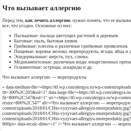
Что вызывает аллергию
Перед тем,
как лечить аллергию
, нужно понять, что ее вызыв
все, что угодно. Основные из них:
Пыльцевые: пыльца цветущих растений и деревьев.
Бытовые: пыль, бытовая химия.
Грибковые: плесень и различные грибковые проявления.
Пищевые: коровье молоко, морепродукты, ягоды, яйца и д
Эпидермальные: шерсть, пух, слюна.
Медикаментозные: различные виды лекарственных препа
Гельминтные: острицы, аскариды и др.
Что вызывает аллергию — морепродукты
» data-medium-file=»https://i0.wp.com/alergya.ru/wp-content/uploa
fit=300%2C205&ssl=1″ data-large-file=»https://i0.wp.com/alergya.r
fit=800%2C547&ssl=1″ src=»https://i0.wp.com/alergya.ru/wp-conten
resize=800%2C547″ alt=»Что вызывает аллергию — морепродукты» 
content/uploads/2018/01/CHto-vyzyvaet-allergiyu-moreprodukty.jpg
content/uploads/2018/01/CHto-vyzyvaet-allergiyu-moreprodukty.jpg
content/uploads/2018/01/CHto-vyzyvaet-allergiyu-moreprodukty.j
800px» data-recalc-dims=»1″ /> Что вызывает аллергию — море