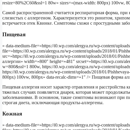
resize=80%2C60&ssl=1 80w» sizes=»(max-width: 800px) 100vw, 80
Самой распространенной считается респираторная форма, при 
слизистых с аллергеном. Характеризуется это ринитом, хрипо
встречается отек Квинке. Симптомы схожи с простудными забо
Пищевая
» data-medium-file=»https://i0.wp.com/alergya.ru/wp-content/upload
file=»https://i0.wp.com/alergya.ru/wp-content/uploads/2018/01/Pis
src=»https://i0.wp.com/alergya.ru/wp-content/uploads/2018/01/Pis
аллергии» width=»800″ height=»481″ srcset=»https://i0.wp.com/aler
w=800&ssl=1 800w, https://i0.wp.com/alergya.ru/wp-content/upload
https://i0.wp.com/alergya.ru/wp-content/uploads/2018/01/Pishheva
800px) 100vw, 800px» data-recalc-dims=»1″ /> Пищевая форма а
Пищевая аллергия носит характер отравления и расстройства к
тяжелых случаях появляется диарея, которая может продолжат
заболеваниями. В основном, такие симптомы возникают при п
строгая диета, исключающая продукты-аллергены.
Кожная
» data-medium-file=»https://i0.wp.com/alergya.ru/wp-content/uploa