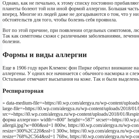
Однако, как не печально, к этому списку постоянно прибавляю
планеты болеют той или иной формой аллергии. Большая часть
вперед. Многие из людей даже не догадываются о том, что у н
обстоятельств для того, чтобы болезнь себя проявила.
Вот по этой причине, при появлении отдельных симптомов, люд
Так как симптомы схожи с различными заболеваниями, лечени
болезни.
Формы и виды аллергии
Еще в 1906 году врач Клеменс фон Пирке обратил внимание на 
аллергены. У одних все начинается с обычного насморка и слез
Остальные отмечают высыпания на коже. Так и были выделены
Респираторная
» data-medium-file=»https://i0.wp.com/alergya.ru/wp-content/upload
large-file=»https://i0.wp.com/alergya.ru/wp-content/uploads/2018/0
src=»https://i0.wp.com/alergya.ru/wp-content/uploads/2018/01/Resp
форма аллергии» width=»800″ height=»587″ srcset=»https://i0.wp.c
allergii.jpg?w=800&ssl=1 800w, https://i0.wp.com/alergya.ru/wp-cont
resize=300%2C220&ssl=1 300w, https://i0.wp.com/alergya.ru/wp-cont
resize=768%2C564&ssl=1 768w, https://i0.wp.com/alergya.ru/wp-cont