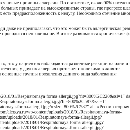
тся новые причины аллергии. По статистике, около 90% населен
 больных припадает на высокоразвитые страны, где прогресс ша
их есть предрасположенность к недугу. Необходимо стечение мно
и даже не предполагают, что это может быть аллергическая реа
е проводится неправильное. В итоге развиваются хронические 
то, что у пациентов наблюдаются различные реакции на одни и 
отечения, у других аллергия протекает с коликами в животе.
 основные группы проявления данного вида заболевания:
s/2018/01/Respiratornaya-forma-allergii.jpg?fit=300%2C220&ssl=1″ da
1/Respiratornaya-forma-allergii.jpg?fit=800%2C587&ssl=1″
iratornaya-forma-allergii.jpg?resize=800%2C587″ alt=»Респираторная
om/alergya.ru/wp-content/uploads/2018/01/Respiratornaya-forma-
ent/uploads/2018/01/Respiratornaya-forma-allergii.jpg?
ent/uploads/2018/01/Respiratornaya-forma-allergii.jpg?
ent/uploads/2018/01/Respiratornaya-forma-allergii.jpg?