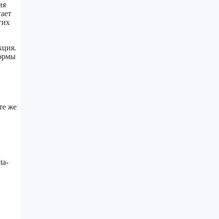
ия
гает
гих
кция.
формы
те же
ta-