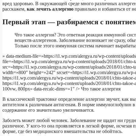
вред здоровью. В окружающей среде много различных аллерге
расскажем,
как лечить аллергию
правильно и избавиться от не
Первый этап — разбираемся с понятие
Что такое аллергия? Это ответная реакция иммунной си
веществ-аллергенов. Заболевание возникает не сразу, о
Только после этого иммунная система начинает вырабатыв
» data-medium-file=»https://i1.wp.com/alergya.ru/wp-content/upload
file=»https://i1.wp.com/alergya.ru/wp-content/uploads/2018/01/chto
src=»https://i1.wp.com/alergya.ru/wp-content/uploads/2018/01/chto
width=»800″ height=»242″ srcset=»https://i1.wp.com/alergya.ru/wp-
https://i1.wp.com/alergya.ru/wp-content/uploads/2018/01/chto-tako
https://i1.wp.com/alergya.ru/wp-content/uploads/2018/01/chto-tak
100vw, 800px» data-recalc-dims=»1″ /> Что такое аллергия
В классической трактовке определение аллергии звучит, как в
антителом к различным антигенам. В норме иммуноглобулин в 
содержание его значительно увеличивается.
Заболеть может любой человек. Заболевание не щадит ни груд
различное. У кого-то она проявляется в легкой форме, исчезая 
форме, где без медицинского вмешательства не обойтись.