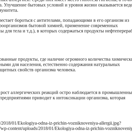
. Улучшение бытовых условий и уровня жизни оказывается веде
мунитета.
естает бороться с антителами, попадающими в его организм из
роорганизмов бытовой химией, применение современных
ы для тела и т.д.), в которых содержаться продукты нефтеперера
ованные продукты, где наличие огромного количества химическ
ными для населения, естественно содержания натуральных
ащитных свойств организма человека.
о рост аллергических реакций остро наблюдается в промышленн
редприятиями приводит к интоксикации организма, которая
/2018/01/Ekologiya-odna-iz-prichin-vozniknoveniya-allergii.jpg?
u/wp-content/uploads/2018/01/Ekologiya-odna-iz-prichin-vozniknoveni