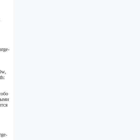
х
.
arge-
0w,
th:
собо
ными
тся
rge-