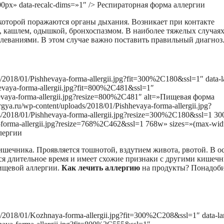
0px» data-recalc-dims=»1″ /> Респираторная форма аллергии
которой поражаются органы дыхания. Возникает при контакте
м, кашлем, одышкой, бронхоспазмом. В наиболее тяжелых случая
леваниями. В этом случае важно поставить правильный диагноз
s/2018/01/Pishhevaya-forma-allergii.jpg?fit=300%2C180&ssl=1″ data-l
hhevaya-forma-allergii.jpg?fit=800%2C481&ssl=1″
hhevaya-forma-allergii.jpg?resize=800%2C481″ alt=»Пищевая форма
gya.ru/wp-content/uploads/2018/01/Pishhevaya-forma-allergii.jpg?
s/2018/01/Pishhevaya-forma-allergii.jpg?resize=300%2C180&ssl=1 30
ya-forma-allergii.jpg?resize=768%2C462&ssl=1 768w» sizes=»(max-wid
ллергии
ишечника. Проявляется тошнотой, вздутием живота, рвотой. В о
ься длительное время и имеет схожие признаки с другими кишеч
ищевой аллергии.
Как лечить аллергию
на продукты? Понадоби
ds/2018/01/Kozhnaya-forma-allergii.jpg?fit=300%2C208&ssl=1″ data-la