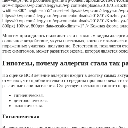
file=»https://i0.wp.com/alergya.ru/wp-content/uploads/2018/01/Koz
src=»https://i0.wp.com/alergya.ru/wp-content/uploads/2018/01/Ko
width=»800″ height=»555″ srcset=»https://i0.wp.com/alergya.ru/wp
https://i0.wp.com/alergya.ru/wp-content/uploads/2018/01/Kozhnaya
https://i0.wp.com/alergya.ru/wp-content/uploads/2018/01/Kozhnaya
800px) 100vw, 800px» data-recalc-dims=»1″ /> Кожная форма алл
Многим приходилось сталкиваться и с кожным видом аллергии.
солнечное воздействие, укусы насекомых, контакт с химическ
пораженных участках, шелушение. Естественно, появляется от
этих симптомов, может развиться экзема, которая является осл
Гипотезы, почему аллергия стала так р
По оценке ВОЗ лечение аллергии входит в десятку самых акт
отмечают, что приблизительно с середины прошлого века это з
различные слои населения. Существует несколько гипотез о пр
гигиеническая.
диетологическая.
экологическая.
Гигиеническая
Выдвигаются различные гипотезы увеличения количества больны