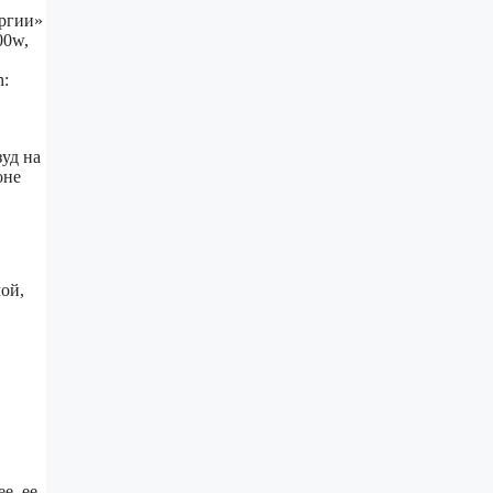
ергии»
00w,
h:
уд на
оне
ой,
е, ее