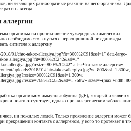
нов, вызывающих разнообразные реакции нашего организма. Дал
е раз и навсегда.
м аллергии
стемы организма на проникновение чужеродных химических
бычно необходимо столкнуться с первопричиной не единожды.
ать антитела к аллергену.
s/2018/01/chto-takoe-allergiya.jpg?fit=300%2C91&ssl=1″ data-large-
-takoe-allergiya.jpg?fit=800%2C242&ssl=1″
-takoe-allergiya.jpg?resize=800%2C242″ alt=»Что такое аллергия»
content/uploads/2018/01/chto-takoe-allergiya.jpg?w=800&ssl=1 800w,
e-allergiya.jpg?resize=300%2C91&ssl=1 300w,
oe-allergiya.jpg?resize=768%2C232&ssl=1 768w» sizes=»(max-width: 80
ыработка организмом иммуноглобулина (lgE), который и является
крови почти отсутствует, однако при аллергическом заболевани
ничков, ни пожилых людей. Только проявление аллергии может 
при прекращении контакта с аллергеном, у кого-то протекает в т