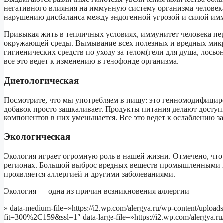
негативного влияния на иммунную систему организма человека
нарушению дисбаланса между эндогенной угрозой и силой им
Привыкая жить в тепличных условиях, иммунитет человека пер
окружающей среды. Вымывание всех полезных и вредных мик
гигиенических средств по уходу за телом(гели для душа, лосьон
все это ведет к изменению в генофонде организма.
Диетологическая
Посмотрите, что мы употребляем в пищу: это генномодифицир
добавок просто зашкаливает. Продукты питания делают доступ
компонентов в них уменьшается. Все это ведет к ослаблению з
Экологическая
Экология играет огромную роль в нашей жизни. Отмечено, чт
регионах. Большой выброс вредных веществ промышленными п
проявляется аллергией и другими заболеваниями.
Экология — одна из причин возникновения аллергии
» data-medium-file=»https://i2.wp.com/alergya.ru/wp-content/uploads
fit=300%2C159&ssl=1″ data-large-file=»https://i2.wp.com/alergya.r