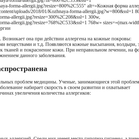
hnaya-forma-allergii.jpg?fit=800%2C555&ssl=1″
zhnaya-forma-allergii.jpg?resize=800%2C555″ alt=»Кожная форма алл
-content/uploads/2018/01/Kozhnaya-forma-allergii.jpg?w=800&ssl=1 8
-forma-allergii.jpg?resize=300%2C208&ssl=1 300w,
-forma-allergii.jpg?resize=768%2C533&ssl=1 768w» sizes=»(max-widt
ергии
 Возникает она при действии аллергена на кожные покровы:
ими веществами и т.д. Появляются кожные высыпания, волдыри, з
ек тканей и покраснение кожи. При неправильном лечении, на ф
ожнением данного заболевания.
аспространена
уальных проблем медицины. Ученые, занимающиеся этой проблем
аболевание набирает скорость в своем развитии и охватывает
ичинах увеличения количества аллергиков:
х аллергией. Среди них имеет место гипотеза гигиены, а точне