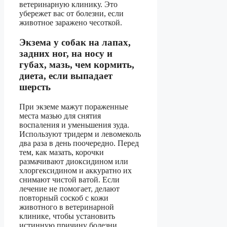
ветеринарную клинику. Это
убережет вас от болезни, если
животное заражено чесоткой.
Экзема у собак на лапах,
задних ног, на носу и
губах, мазь, чем кормить,
диета, если выпадает
шерсть
При экземе мажут пораженные
места мазью для снятия
воспаления и уменьшения зуда.
Используют тридерм и левомеколь
два раза в день поочередно. Перед
тем, как мазать, корочки
размачивают диоксидином или
хлоргексидином и аккуратно их
снимают чистой ватой. Если
лечение не помогает, делают
повторный соскоб с кожи
животного в ветеринарной
клинике, чтобы установить
истинную причину болезни.