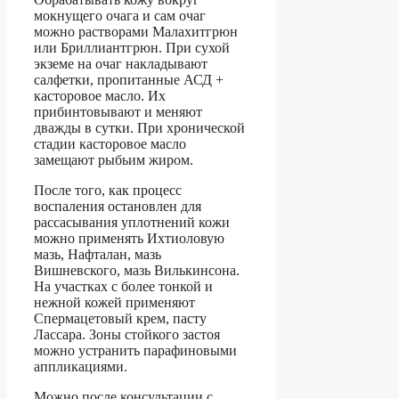
мокнущего очага и сам очаг
можно растворами Малахитгрюн
или Бриллиантгрюн. При сухой
экземе на очаг накладывают
салфетки, пропитанные АСД +
касторовое масло. Их
прибинтовывают и меняют
дважды в сутки. При хронической
стадии касторовое масло
замещают рыбьим жиром.
После того, как процесс
воспаления остановлен для
рассасывания уплотнений кожи
можно применять Ихтиоловую
мазь, Нафталан, мазь
Вишневского, мазь Вилькинсона.
На участках с более тонкой и
нежной кожей применяют
Спермацетовый крем, пасту
Лассара. Зоны стойкого застоя
можно устранить парафиновыми
аппликациями.
Можно после консультации с