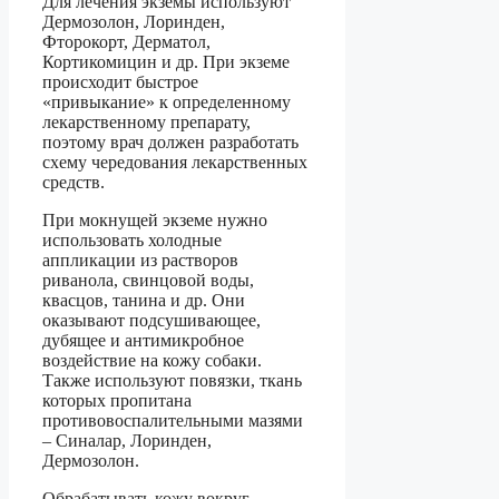
Для лечения экземы используют
Дермозолон, Лоринден,
Фторокорт, Дерматол,
Кортикомицин и др. При экземе
происходит быстрое
«привыкание» к определенному
лекарственному препарату,
поэтому врач должен разработать
схему чередования лекарственных
средств.
При мокнущей экземе нужно
использовать холодные
аппликации из растворов
риванола, свинцовой воды,
квасцов, танина и др. Они
оказывают подсушивающее,
дубящее и антимикробное
воздействие на кожу собаки.
Также используют повязки, ткань
которых пропитана
противовоспалительными мазями
– Синалар, Лоринден,
Дермозолон.
Обрабатывать кожу вокруг