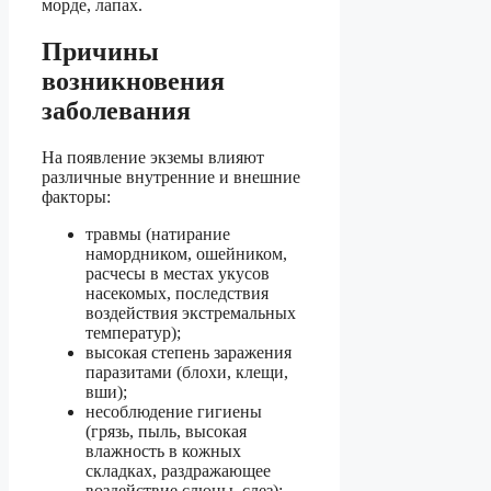
морде, лапах.
Причины
возникновения
заболевания
На появление экземы влияют
различные внутренние и внешние
факторы:
травмы (натирание
намордником, ошейником,
расчесы в местах укусов
насекомых, последствия
воздействия экстремальных
температур);
высокая степень заражения
паразитами (блохи, клещи,
вши);
несоблюдение гигиены
(грязь, пыль, высокая
влажность в кожных
складках, раздражающее
воздействие слюны, слез);