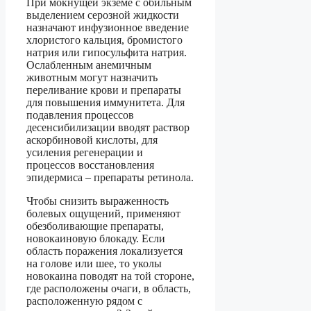
При мокнущей экземе с обильным
выделением серозной жидкости
назначают инфузионное введение
хлористого кальция, бромистого
натрия или гипосульфита натрия.
Ослабленным анемичным
животным могут назначить
переливание крови и препараты
для повышения иммунитета. Для
подавления процессов
десенсибилизации вводят раствор
аскорбиновой кислоты, для
усиления регенерации и
процессов восстановления
эпидермиса – препараты ретинола.
Чтобы снизить выраженность
болевых ощущений, применяют
обезболивающие препараты,
новокаиновую блокаду. Если
область поражения локализуется
на голове или шее, то уколы
новокаина поводят на той стороне,
где расположены очаги, в область,
расположенную рядом с