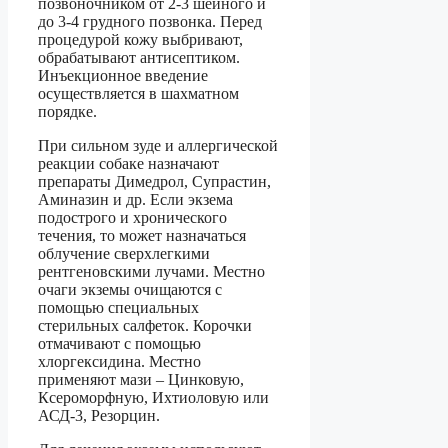
позвоночником от 2-3 шейного и
до 3-4 грудного позвонка. Перед
процедурой кожу выбривают,
обрабатывают антисептиком.
Инъекционное введение
осуществляется в шахматном
порядке.
При сильном зуде и аллергической
реакции собаке назначают
препараты Димедрол, Супрастин,
Аминазин и др. Если экзема
подострого и хронического
течения, то может назначаться
облучение сверхлегкими
рентгеновскими лучами. Местно
очаги экземы очищаются с
помощью специальных
стерильных салфеток. Корочки
отмачивают с помощью
хлоргексидина. Местно
применяют мази – Цинковую,
Ксероморфную, Ихтиоловую или
АСД-3, Резорцин.