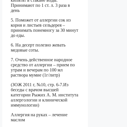
кипятят в стакане воды.
Принимают по 1 ст. л. 3 раза в
день
5. Поможет от аллергии сок из
корня и листьев сельдерея –
принимать понемногу за 30 минут
до еды.
6. На десерт полезно жевать
медовые соты.
7. Очень действенное народное
средство от аллергии – прием по
утрам и вечерам по 100 мл
раствора мумие (1г/литр)
(ЗОЖ 2011 г, №10, стр. 6-7.Из
беседы с врачом высшей
категории Рыжих А. М. института
аллергологии и клинической
иммунологии)
Аллергия на руках – лечение
маслом