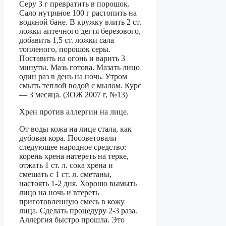
Серу 3 г превратить в порошок.
Сало нутряное 100 г растопить на
водяной бане. В кружку влить 2 ст.
ложки аптечного дегтя березового,
добавить 1,5 ст. ложки сала
топленого, порошок серы.
Поставить на огонь и варить 3
минуты. Мазь готова. Мазать лицо
один раз в день на ночь. Утром
смыть теплой водой с мылом. Курс
— 3 месяца. (ЗОЖ 2007 г, №13)
Хрен против аллергии на лице.
От воды кожа на лице стала, как
дубовая кора. Посоветовали
следующее народное средство:
корень хрена натереть на терке,
отжать 1 ст. л. сока хрена и
смешать с 1 ст. л. сметаны,
настоять 1-2 дня. Хорошо вымыть
лицо на ночь и втереть
приготовленную смесь в кожу
лица. Сделать процедуру 2-3 раза.
Аллергия быстро прошла. Это