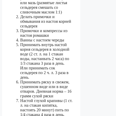
или мазь (размятые листья
сельдерея смешать со
сливочным маслом 1:1)
Делать примочки и
обмывания из настоя корней
сельдерея
Примочки и компрессы из
настоя ромашки
Ванны с настоем череды
Принимать внутрь настой
корня сельдерея в холодной
воде (2 ст. л. на 1 стакан
воды, настаивать 2 часа) по
1/3 стакана 3 раза в день.
Или принимать сок
сельдерея по 2 ч. л. 3 раза в
день.
Принимать ряску в свежем,
сушенном виде или в виде
отваров. Дневная норма – 16
грамм сухой ряски
Настой глухой крапивы (1 ст.
л. на стакан кипятка,
настоять 20 минут) пить по
1/4 стакана 4 раза в день.