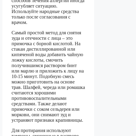
способов лечения аллергии иногда
усугубляет ситуацию.
Используйте народные средства
только после согласования с
врачом.
Самый простой метод для снятия
зуда и отечности с лица – это
примочка с борной кислотой. На
стакан дистиллированной или
кипяченой воды добавить чайную
ложку кислоты, смочить
получившимся раствором бинт
или марлю и приложить к лицу на
10-15 минут. Подобную смесь
можно приготовить на основе
трав. Шалфей, череда или ромашка
считаются хорошими
противовоспалительными
средствами. Также делают
примочки с соком сельдерея или
моркови, они снимают зуд и
устраняют признаки крапивницы.
Для протирания используют
тампоны, смоченные в растворе,