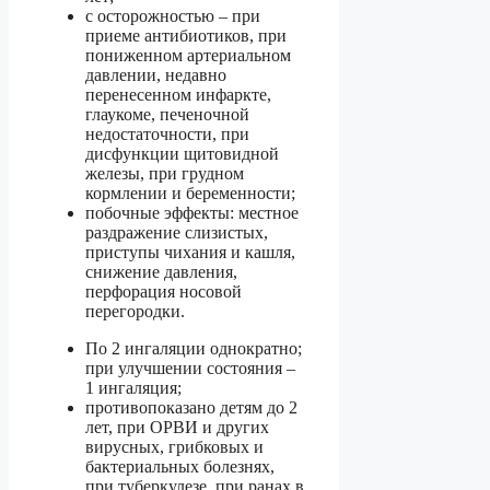
с осторожностью – при
приеме антибиотиков, при
пониженном артериальном
давлении, недавно
перенесенном инфаркте,
глаукоме, печеночной
недостаточности, при
дисфункции щитовидной
железы, при грудном
кормлении и беременности;
побочные эффекты: местное
раздражение слизистых,
приступы чихания и кашля,
снижение давления,
перфорация носовой
перегородки.
По 2 ингаляции однократно;
при улучшении состояния –
1 ингаляция;
противопоказано детям до 2
лет, при ОРВИ и других
вирусных, грибковых и
бактериальных болезнях,
при туберкулезе, при ранах в