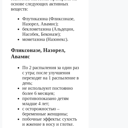
основе следующих активных
веществ:
Флутиказона (Фликсоназе,
Назорел, Авамис);
беклометазона (Альдецин,
Насобек, Беконазе);
мометазона (Назонекс).
Фликсоназе, Назорел,
Авамис
По 2 распыления за один раз
с утра; после улучшения
переходят на 1 распыление в
день;
не используют постоянно
более 6 месяцев;
противопоказано детям
младше 4 лет;
с осторожностью –
беременные женщины;
побочные эффекты: сухость
и жжение в носу и глотке.