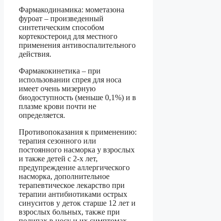
Фармакодинамика: мометазона
фуроат – произведенный
синтетическим способом
кортекостероид для местного
применения антивоспалительного
действия.
Фармакокинетика – при
использовании спрея для носа
имеет очень мизерную
биодоступность (меньше 0,1%) и в
плазме крови почти не
определяется.
Противопоказания к применению:
терапия сезонного или
постоянного насморка у взрослых
и также детей с 2-х лет,
предупреждение аллергического
насморка, дополнительное
терапевтическое лекарство при
терапии антибиотиками острых
синуситов у деток старше 12 лет и
взрослых больных, также при
полипах в носу и их симптомах.