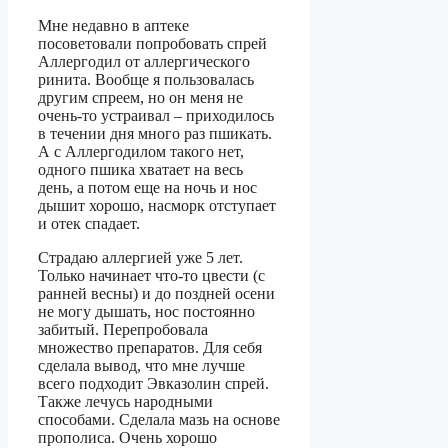
Мне недавно в аптеке
посоветовали попробовать спрей
Аллергодил от аллергического
ринита. Вообще я пользовалась
другим спреем, но он меня не
очень-то устраивал – приходилось
в течении дня много раз пшикать.
А с Аллергодилом такого нет,
одного пшика хватает на весь
день, а потом еще на ночь и нос
дышит хорошо, насморк отступает
и отек спадает.
Страдаю аллергией уже 5 лет.
Только начинает что-то цвести (с
ранней весны) и до поздней осени
не могу дышать, нос постоянно
забитый. Перепробовала
множество препаратов. Для себя
сделала вывод, что мне лучше
всего подходит Эвказолин спрей.
Также лечусь народными
способами. Сделала мазь на основе
прополиса. Очень хорошо