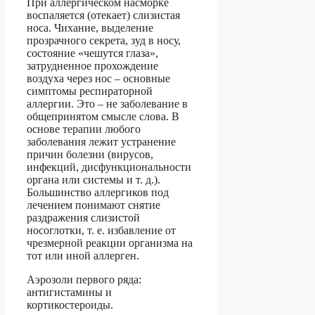
При аллергическом насморке
воспаляется (отекает) слизистая
носа. Чихание, выделение
прозрачного секрета, зуд в носу,
состояние «чешутся глаза»,
затрудненное прохождение
воздуха через нос – основные
симптомы респираторной
аллергии. Это – не заболевание в
общепринятом смысле слова. В
основе терапии любого
заболевания лежит устранение
причин болезни (вирусов,
инфекций, дисфункциональности
органа или системы и т. д.).
Большинство аллергиков под
лечением понимают снятие
раздражения слизистой
носоглотки, т. е. избавление от
чрезмерной реакции организма на
тот или иной аллерген.
Аэрозоли первого ряда:
антигистамины и
кортикостероиды.