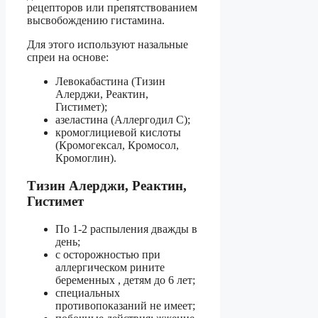
рецепторов или препятствованием
высвобождению гистамина.
Для этого используют назальные
спреи на основе:
Левокабастина (Тизин
Алерджи, Реактин,
Гистимет);
азеластина (Аллергодил С);
кромоглициевой кислоты
(Кромогексал, Кромосол,
Кромоглин).
Тизин Алерджи, Реактин,
Гистимет
По 1-2 распыления дважды в
день;
с осторожностью при
аллергическом рините
беременных , детям до 6 лет;
специальных
противопоказаний не имеет;