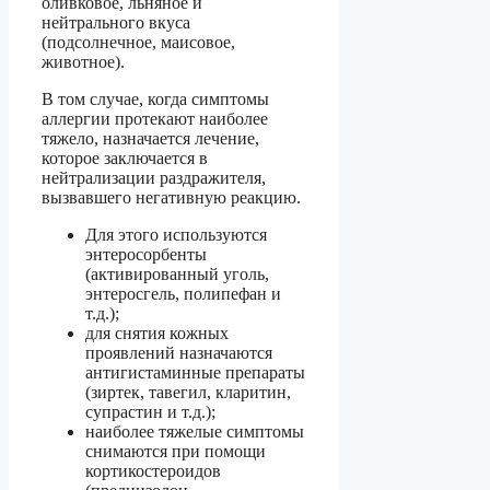
оливковое, льняное и
нейтрального вкуса
(подсолнечное, маисовое,
животное).
В том случае, когда симптомы
аллергии протекают наиболее
тяжело, назначается лечение,
которое заключается в
нейтрализации раздражителя,
вызвавшего негативную реакцию.
Для этого используются
энтеросорбенты
(активированный уголь,
энтеросгель, полипефан и
т.д.);
для снятия кожных
проявлений назначаются
антигистаминные препараты
(зиртек, тавегил, кларитин,
супрастин и т.д.);
наиболее тяжелые симптомы
снимаются при помощи
кортикостероидов