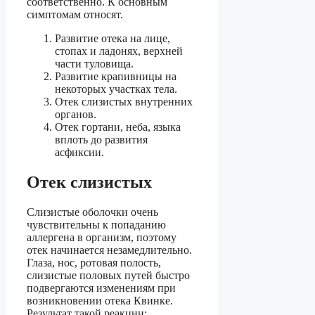
соответственно. К основным
симптомам относят.
Развитие отека на лице,
стопах и ладонях, верхней
части туловища.
Развитие крапивницы на
некоторых участках тела.
Отек слизистых внутренних
органов.
Отек гортани, неба, языка
вплоть до развития
асфиксии.
Отек слизистых
Слизистые оболочки очень
чувствительны к попаданию
аллергена в организм, поэтому
отек начинается незамедлительно.
Глаза, нос, ротовая полость,
слизистые половых путей быстро
подвергаются изменениям при
возникновении отека Квинке.
Результат такой реакции: